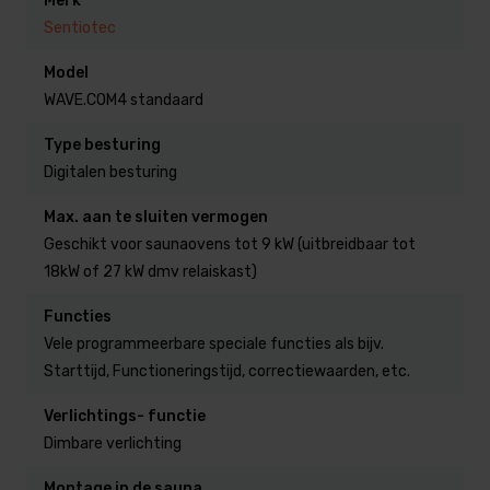
Merk
Sentiotec
Temperatuurbestendig tot 120°C
Digitale weergave van temperatuur
Model
Sturing van de verdamper gebeurt standaard
WAVE.COM4 standaard
tijdsproportioneel of op relatieve
Type besturing
luchtvochtigheid bij de EXACT uitvoering.
Digitalen besturing
Relaiskast kan bijvoorbeeld op het dak van de
sauna of in een technische ruimte worden
Max. aan te sluiten vermogen
geplaatst.
Geschikt voor saunaovens tot 9 kW (uitbreidbaar tot
18kW of 27 kW dmv relaiskast)
Het bediendeel kan zogewenst op grote afstand
van de relaiskast / saunacabine worden
Functies
geplaatst.
Vele programmeerbare speciale functies als bijv.
Tijdsvoorprogrammeerbaar van 4 tot 24u
Starttijd, Functioneringstijd, correctiewaarden, etc.
Digitale zandloper
Verlichtings- functie
Temperatuurinstelling van 30°C tot 110°C (in
Dimbare verlichting
stappen van 1°C)
Montage in de sauna
Vele programmeerbare speciale functies als bijv.