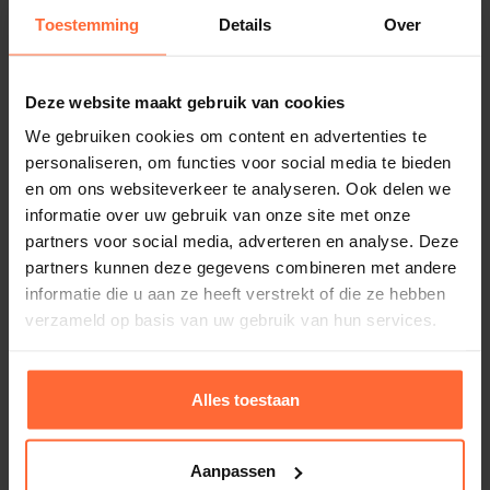
De Sentiotec WAVE.COM4C saunabesturing is
Toestemming
Details
Over
verkrijgbaar in de standaard uitvoering en in de
Gerelateerde producten
EXACT uitvoering.
Deze website maakt gebruik van cookies
De standaard uitvoering is voorzien van 2
We gebruiken cookies om content en advertenties te
temperatuur sensoren voor een precieze
personaliseren, om functies voor social media te bieden
temperatuurmeting.
en om ons websiteverkeer te analyseren. Ook delen we
De verdamper van het combi-gedeelte van de oven
informatie over uw gebruik van onze site met onze
wordt tijdsproportioneel aangestuurd (de verdamper
partners voor social media, adverteren en analyse. Deze
staat bijvoorbeeld van elke 5 minuten 1 minuut
partners kunnen deze gegevens combineren met andere
informatie die u aan ze heeft verstrekt of die ze hebben
ingeschakeld).
verzameld op basis van uw gebruik van hun services.
De EXACT uitvoering is ook voorzien van 2
temperatuur sensoren voor een precieze
Alles toestaan
temperatuurmeting.
De verdamper wordt nu gestuurd door middel van
Aanpassen
een luchtvochtigheidssensor.