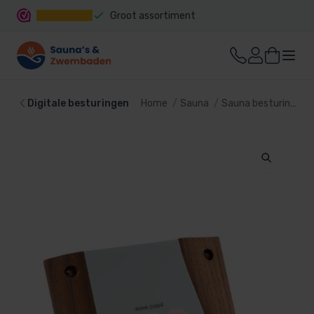
Groot assortiment
Snelle levering
Digitale besturingen
Home
Sauna
Sauna besturing
D