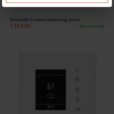
De verdamper wordt dus geschakeld op basis van
een werkelijk gemeten/ingestelde luchtvochtigheid.
Emostyle D sauna besturing zwart
1.363,95
Op voorraad
Zowel de WAVE.COM4C (standaard) als de
WAVE.COM4C-EXACT zijn verkrijgbaar met een
bediendeel in donker hout, licht hout, zwart
kunststof of wit kunststof.
Leveringsomvang:
Bediendeel (kan binnen of buiten de cabine
worden geplaatst)
Relaiskast
Temperatuursensor/oververhittingsbeveiliging +
houten sensorbehuizing
Banksensor (2e temperatuursensor)