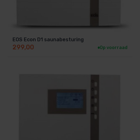
wordt geschakeld door de besturing. Hiermee
kunt u 9 kW over de besturing en 18 kW over de
relaiskast aansluiten (totaal 27 kW).
EOS Econ D1 saunabesturing
299,00
Op voorraad