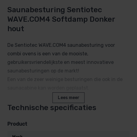
Saunabesturing Sentiotec
WAVE.COM4 Softdamp Donker
hout
De Sentiotec WAVE.COM4 saunabesturing voor
combi ovens is een van de mooiste,
gebruikersvriendelijkste en meest innovatieve
saunabesturingen op de markt!
Een van de zeer weinige besturingen die ook in de
saunacabine kan worden geplaatst.
Lees meer
Kenmerken:
Technische specificaties
Bediendeel kan zowel binnen als buiten de
Product
sauna worden geplaatst. Klein, fraai
vormgegeven houten bediendeel.