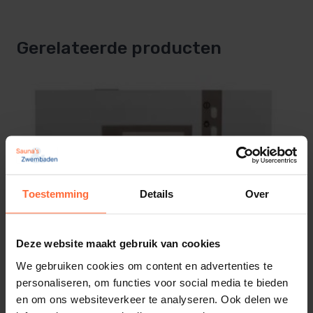
– Oververhittingsbeveiliging
Display
– Programmeerbare functioneringstijd van 4u tot
Digitaal
Gerelateerde producten
12u
Voorprogrameerbaar
– Automatische foutaanduiding bij voelerfouten
24 uur
– Gescheiden oven en lichtaansluiting
Programmeerbare looptijd
4 - 12 uur
Technische gegevens:
Verlichting dimbaar
Afmeting relaiskast 340 x 240 x 108mm
Afmeting bediendeel 120 x 92 x 43mm
Toestemming
Details
Over
Bankvoeler
(Inbouwdiepte 36mm)
Geschikt voor saunaovens tot 9kW
Deze website maakt gebruik van cookies
(uitbreidbaarheid tot 18kW of 27 kW d.m.v.
SKU
We gebruiken cookies om content en advertenties te
relaiskast)
SA-120010105
personaliseren, om functies voor social media te bieden
De EXACT uitvoering is voorzien van 2 temperatuur
EAN
en om ons websiteverkeer te analyseren. Ook delen we