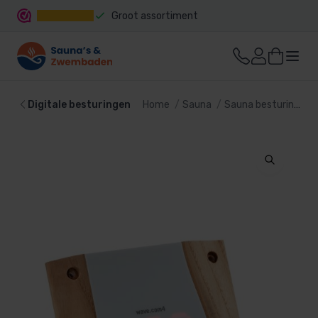
Groot assortiment
Snelle levering
Digitale besturingen
Home
Sauna
Sauna besturing
D