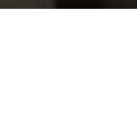
Sentiotec WAVE.COM4 EXACT LH
609,00