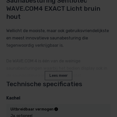
Saunabesturing Sentiotec
WAVE.COM4 EXACT Licht bruin
hout
Wellicht de mooiste, maar ook gebruiksvriendelijkste
en meest innovatieve saunabesturing die
tegenwoordig verkrijgbaar is.
De WAVE.COM 4 is één van de weinige
saunabesturingen waarbij het bedien display ook in
de saunacabine kan worden geplaatst.
Lees meer
Het bediendeel van de WAVE.COM 4 is klein, fraai
Technische specificaties
vormgegeven, en temperatuurbestendig tot wel
120°C!
Kachel
Uitbreidbaar vermogen
Op de WAVE.COM4 wordt de temperatuur digitaal
Ja, optioneel