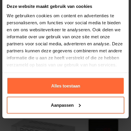
Gerelateerde producten
Deze website maakt gebruik van cookies
Bestel jouw
stoomgenerator
bij
Sauna’s en
We gebruiken cookies om content en advertenties te
Zwembaden
en geniet van een betrouwbare en
personaliseren, om functies voor social media te bieden
efficiënte stoomoplossing. Perfect voor een luxe
en om ons websiteverkeer te analyseren. Ook delen we
stoomervaring in een compacte cabine.
informatie over uw gebruik van onze site met onze
partners voor social media, adverteren en analyse. Deze
partners kunnen deze gegevens combineren met andere
Keywords:
stoomgenerator 3.5 kW, compacte
informatie die u aan ze heeft verstrekt of die ze hebben
stoomgenerator, roestvrijstalen stoomgenerator,
verzameld op basis van uw gebruik van hun services.
stoomcabine verwarming, duurzame
stoomgenerator, automatische afvoer
Alles toestaan
stoomgenerator, efficiënte stoomoplossing, luxe
Sawo Stoomunit 7,5 kW
2.098,95
stoomgenerator.
ca. 4 weken
Aanpassen