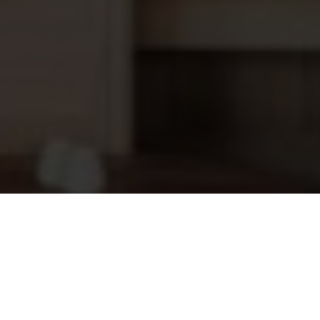
Sawotec Stoomunit 3,5 kW
1.783,95