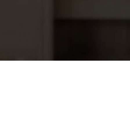
Saunaoven Scandia Next SCA-80NB-
503,95
N 8 kW