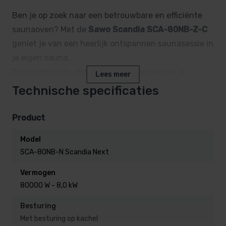
Ben je op zoek naar een betrouwbare en efficiënte
saunaoven? Met de
Sawo Scandia SCA-80NB-Z-C
geniet je van een heerlijk ontspannen saunasessie in
je eigen sauna.
Deze compacte, maar krachtige saunaoven is
Lees meer
ontworpen voor ultiem comfort en gebruiksgemak.
Technische specificaties
En…. deze kachel is uitgevoerd met een bediening op
de saunakachel zelf. Je hebt dus geen separate
Product
besturing nodig.
Model
SCA-80NB-N Scandia Next
Waarom kiezen voor de Sawo
Scandia SCA-80NB-Z-C?
Vermogen
80000 W - 8,0 kW
Vermogen van 8,0 kW:
Perfect voor middelgrote
Besturing
sauna’s.
Met besturing op kachel