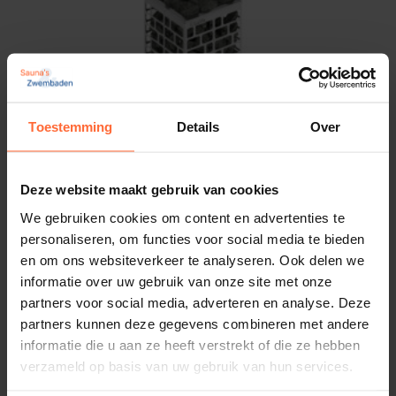
uitstraling in je sauna.
EAN
4894224001006
Let op: Geen Saunabesturing
Gewicht
vereist
9 kg
Toestemming
Details
Over
Voor de werking van de Sawo Scandia SCA-80NB-Z-
Afmetingen
C heb je geen aparte saunabesturing nodig.
52 × 51,5 × 29 cm
Deze website maakt gebruik van cookies
Vergeet ook niet om
saunastenen
bij te bestellen
Merk
We gebruiken cookies om content en advertenties te
voor een optimale sauna-ervaring!
Sawo
Saunaoven CUBOS, CUB3-45NB-P-C
personaliseren, om functies voor social media te bieden
Vermogen: 4500 Watt - 4,5 kW
en om ons websiteverkeer te analyseren. Ook delen we
Bestel de Sawo Scandia SCA-
Inhoud sauna's: 4 – 6 m³
informatie over uw gebruik van onze site met onze
80NB-Z-C vandaag nog!
587,95
partners voor social media, adverteren en analyse. Deze
ca. 2 weken
partners kunnen deze gegevens combineren met andere
informatie die u aan ze heeft verstrekt of die ze hebben
Met de Sawo Scandia SCA-80NB-Z-C haal je
verzameld op basis van uw gebruik van hun services.
kwaliteit, efficiëntie en comfort in huis. Bestel