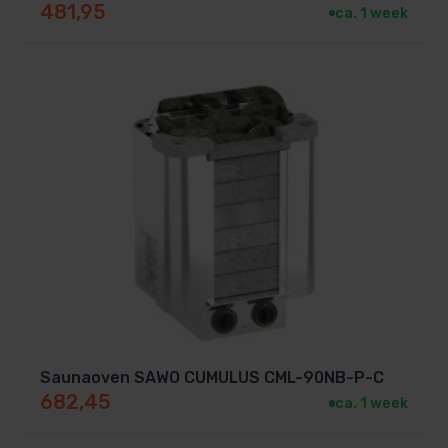
481,95
ca. 1 week
Saunaoven SAWO CUMULUS CML-90NB-P-C
682,45
ca. 1 week