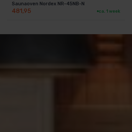
Saunaoven Nordex NR-45NB-N
481,95
ca. 1 week