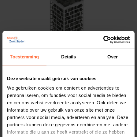
uitstraling in je sauna.
EAN
4894224000962
Let op: Geen Saunabesturing
Gewicht
vereist
9 kg
Voor de werking van de Sawo Scandia SCA-60NB-Z-
Afmetingen
Toestemming
Details
Over
C heb je geen aparte saunabesturing nodig.
45 × 51,5 × 29 cm
Vergeet ook niet om
saunastenen
bij te bestellen
Merk
voor een optimale sauna-ervaring!
Deze website maakt gebruik van cookies
Sawo
Saunaoven CUBOS, CUB3-60NS-P-C
We gebruiken cookies om content en advertenties te
Vermogen: 6000 Watt - 6,0 kW
Bestel de Sawo Scandia SCA-
personaliseren, om functies voor social media te bieden
Inhoud sauna's: 6 – 8 m³
en om ons websiteverkeer te analyseren. Ook delen we
60NB-Z-C vandaag nog!
608,95
ca. 2 weken
informatie over uw gebruik van onze site met onze
partners voor social media, adverteren en analyse. Deze
Met de Sawo Scandia SCA-60NB-Z-C haal je
partners kunnen deze gegevens combineren met andere
kwaliteit, efficiëntie en comfort in huis. Bestel
informatie die u aan ze heeft verstrekt of die ze hebben