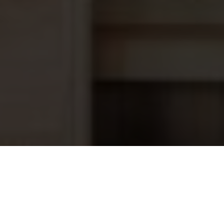
Saunaoven Scandia Next SCA-60NB-
456,75
N 6 kW