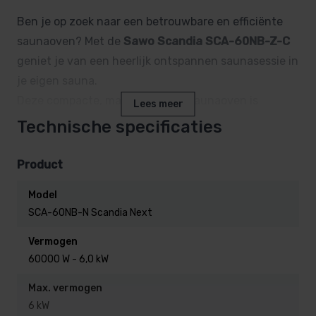
Ben je op zoek naar een betrouwbare en efficiënte
saunaoven? Met de
Sawo Scandia SCA-60NB-Z-C
geniet je van een heerlijk ontspannen saunasessie in
je eigen sauna.
Deze compacte, maar krachtige saunaoven is
Lees meer
ontworpen voor ultiem comfort en gebruiksgemak.
Technische specificaties
En…. deze kachel is uitgevoerd met een bediening op
de saunakachel zelf. Je hebt dus geen separate
Product
besturing nodig.
Model
SCA-60NB-N Scandia Next
Waarom kiezen voor de Sawo
Scandia SCA-60NB-Z-C?
Vermogen
60000 W - 6,0 kW
Vermogen van 6,0 kW:
Perfect voor middelgrote
Max. vermogen
sauna’s.
6 kW