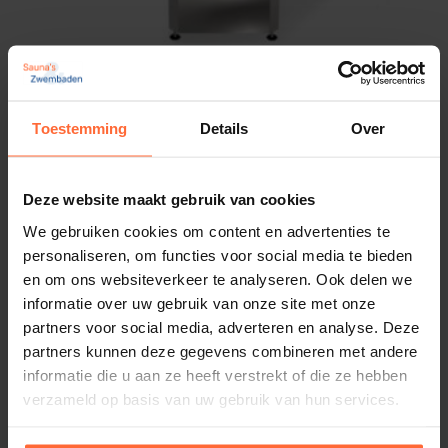
Bestel de SAWO KRIOS Ni2
vandaag nog!
Afmetingen
60 × 35 × 45 cm
Met de
Sawo Krios Ni2
haal je kwaliteit, efficiëntie
Merk
Saunaoven EOS Edge 6 kW
en comfort in huis.
Sawo
Toestemming
Details
Over
Vermogen: 6000 Watt - 6,0 kW
Bestel eenvoudig online via
Sauna’s en Zwembaden
Inhoud sauna's: 6 – 8 m³
en geniet binnenkort van heerlijke, ontspannende
979,00
ca. 2 weken
saunasessies.
Deze website maakt gebruik van cookies
We gebruiken cookies om content en advertenties te
personaliseren, om functies voor social media te bieden
en om ons websiteverkeer te analyseren. Ook delen we
informatie over uw gebruik van onze site met onze
partners voor social media, adverteren en analyse. Deze
partners kunnen deze gegevens combineren met andere
informatie die u aan ze heeft verstrekt of die ze hebben
verzameld op basis van uw gebruik van hun services.