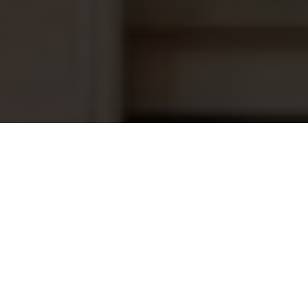
Saunaoven Sawo Krios KRI-90Ni2-P-
650,95
C