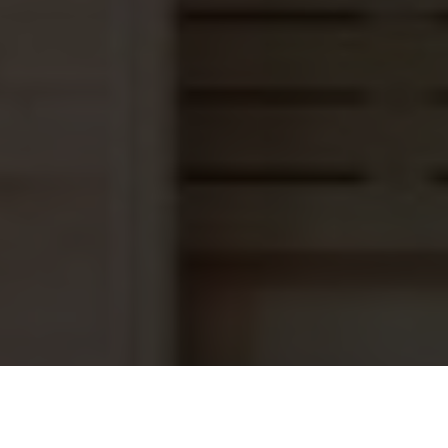
Saunaoven Nordex Mini BLACK NRM-
545,95
36Ni2-BL-Z-C