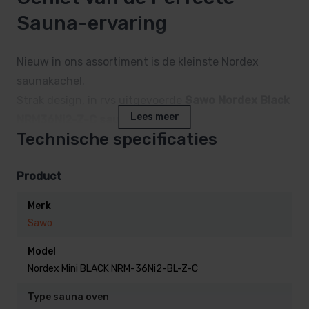
Sauna-ervaring
Nieuw in ons assortiment is de kleinste Nordex
saunakachel.
Strak design, in rvs uitgevoerde
Sawo Nordex Black
Lees meer
NRM36Ni2-Z-C saunakachel
Technische specificaties
Geniet van een heerlijk ontspannen saunasessie in je
eigen sauna.
Product
Deze compacte, maar krachtige saunaoven is
ontworpen voor ultiem comfort en gebruiksgemak
Merk
vooral in de kleinere saunacabines.
Sawo
Model
Waarom kiezen voor de SAWO
Nordex Mini BLACK NRM-36Ni2-BL-Z-C
Nordex Mini Black?
Type sauna oven