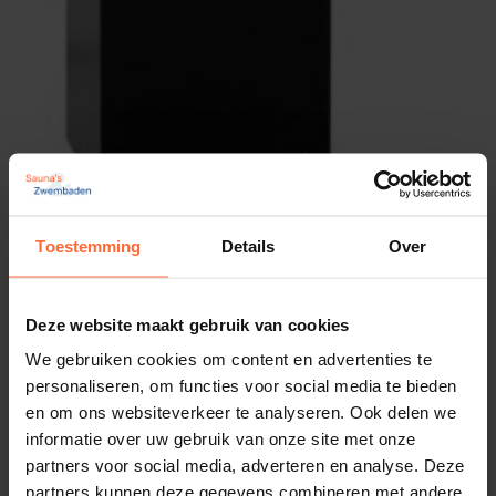
Sauna vermogensdeel is voorzien
Merk
Sawo
Voor de werking van de Sawo Mini Black Ni2 heb je
alleen nog het
bediendeel
nodig.
Vergeet ook niet om
saunastenen
bij te bestellen
voor een optimale sauna-ervaring!
Bestel de SAWO Nordex Mini Black
Toestemming
Details
Over
vandaag nog!
Harvia Topsteel 145E
Met de
Sawo Nordex Mini Black
haal je kwaliteit,
694,00
Deze website maakt gebruik van cookies
ca. 1 week
efficiëntie en comfort in huis.
We gebruiken cookies om content en advertenties te
Bestel eenvoudig online via
Sauna’s en Zwembaden
personaliseren, om functies voor social media te bieden
en om ons websiteverkeer te analyseren. Ook delen we
en geniet binnenkort van heerlijke, ontspannende
informatie over uw gebruik van onze site met onze
saunasessies.
partners voor social media, adverteren en analyse. Deze
partners kunnen deze gegevens combineren met andere