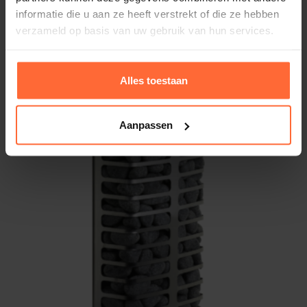
Getoonde bediendeel is niet in de levering
informatie die u aan ze heeft verstrekt of die ze hebben
inbegrepen
verzameld op basis van uw gebruik van hun services.
Alles toestaan
Aanpassen