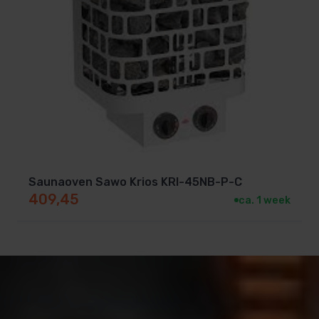
Saunaoven Sawo Krios KRI-45NB-P-C
409,45
ca. 1 week