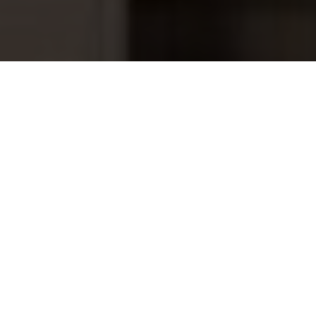
Saunaoven ARIES ROUND BLACK,
629,95
ARI3-90NB-BL-P-C