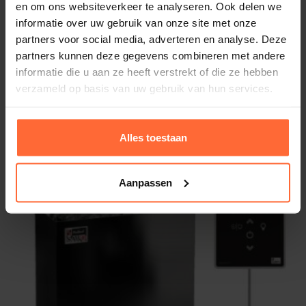
en om ons websiteverkeer te analyseren. Ook delen we
Met de
Sawo ARIES Black
haal je kwaliteit, design,
informatie over uw gebruik van onze site met onze
efficiëntie en comfort in huis.
partners voor social media, adverteren en analyse. Deze
Bestel eenvoudig online via
Sauna’s en Zwembaden
partners kunnen deze gegevens combineren met andere
en geniet binnenkort van heerlijke, ontspannende
Saunaoven CUBOS, CUB3-45NB-P-C
informatie die u aan ze heeft verstrekt of die ze hebben
saunasessies.
Vermogen: 4500 Watt - 4,5 kW
verzameld op basis van uw gebruik van hun services.
Inhoud sauna's: 4 – 6 m³
587,95
ca. 2 weken
Alles toestaan
Aanpassen