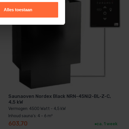
Alles toestaan
Saunaoven Nordex Black NRN-45Ni2-BL-Z-C,
4,5 kW
Vermogen: 4500 Watt - 4,5 kW
Inhoud sauna's: 4 – 6 m³
603,70
ca. 1 week