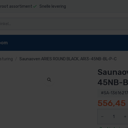
root assortiment
Snelle levering
oom
sturing
Saunaoven ARIES ROUND BLACK, ARI3-45NB-BL-P-C
Saunao
niging
Zwembad stofzuigers
Zwembadrobot onderdel
t sauna
Elektrische stofzuiger
Dolphin E10 onderdelen
45NB-B
pen
reiniger
Dolphin E20 onderdelen
#SA-13616217
Dolphin Explorer onderdelen
556,45
g zwembad
Dolphin Explorer Plus onderdele
ls
Dolphin F40 onderdelen
 zwembad
Dolphin M200 onderdelen
Dolphin M400 onderdelen