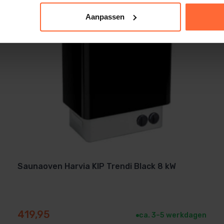
Aanpassen
ciëntie en comfort in huis.
eniet binnenkort van heerlijke,
Saunaoven Harvia KIP Trendi Black 8 kW
419,95
ca. 3–5 werkdagen