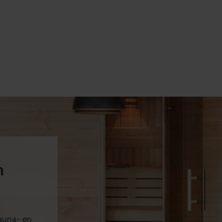
m
sauna- en