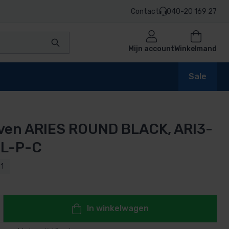
Contact
040-20 169 27
Mijn account
Winkelmand
Sale
ven ARIES ROUND BLACK, ARI3-
en
L-P-C
1
n
In winkelwagen