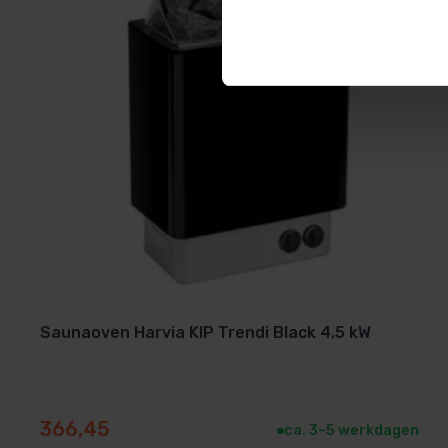
Merk
Sawo
Met de
Sawo ARIES Black
haal je kwaliteit, design, effi
Bestel eenvoudig online via
Sauna’s en Zwembaden
en g
ontspannende saunasessies.
Saunaoven Harvia KIP Trendi Black 4,5 kW
366,45
ca. 3–5 werkdagen