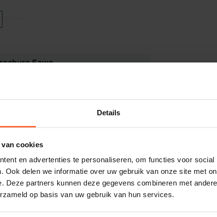
gen voor een laag energieverbruik.
stenen voor een intense en langdurige
 930 mm
 de oven (voorzijde)
stvrij staal, bestand tegen hoge
, optioneel bij te bestellen
rochure Sawo
rote sauna’s.
DF (1 MB)
Details
 tegen de wand of in het midden van de
1
 van cookies
en aan de stroom, en je kunt aan de slag
739
ent en advertenties te personaliseren, om functies voor social
. Ook delen we informatie over uw gebruik van onze site met on
 een optimale sauna-ervaring!
e. Deze partners kunnen deze gegevens combineren met andere i
erzameld op basis van uw gebruik van hun services.
 cm
ndaag nog!