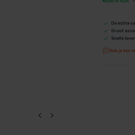
Snel in huis
V
Dolphin M5 Bio onderdelen
Dolphin M500 onderdelen
De echte 
Dolphin M600 onderdelen
Groot asso
Dolphin M700 onderdelen
Snelle leve
Dolphin Poolstyle E10 onderdel
Dolphin S100 onderdelen
Heb je een v
Dolphin S200 onderdelen
Dolphin S300i Bio onderdelen
Dolphin S300i onderdelen
Zenit 10 onderdelen
Zenit 20 onderdelen
Zenit 30 Pro onderdelen
Zenit 60 onderdelen