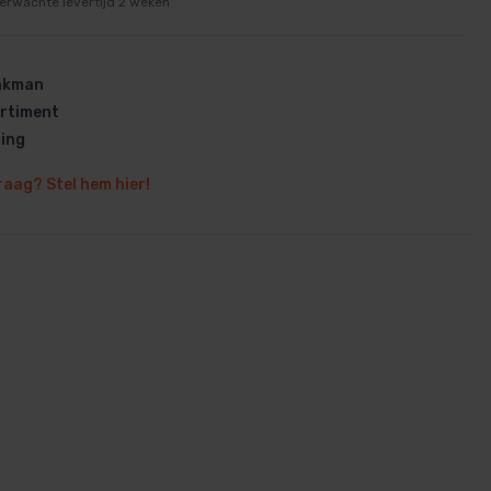
erwachte levertijd 2 weken
vakman
rtiment
ring
en
raag? Stel hem hier!