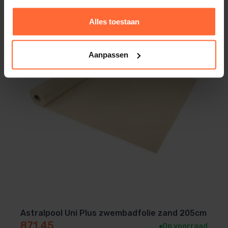
Alles toestaan
Aanpassen
Astralpool Uni Plus zwembadfolie zand 205cm
871,45
Op voorraad