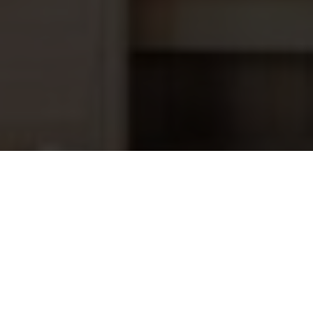
Sauna zandloper zwart, met zwart
18,85
zand