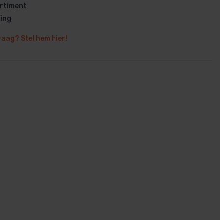
rtiment
ring
raag? Stel hem hier!
en