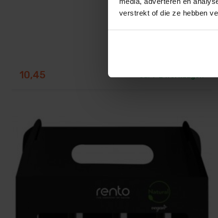
media, adverteren en analys
verstrekt of die ze hebben v
10,45
ca. 1–2 werkdagen