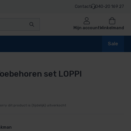
Contact
040-20 169 27
Mijn account
Winkelmand
Sale
oebehoren set LOPPI
en
n
orry dit product is (tijdelijk) uitverkocht
vakman