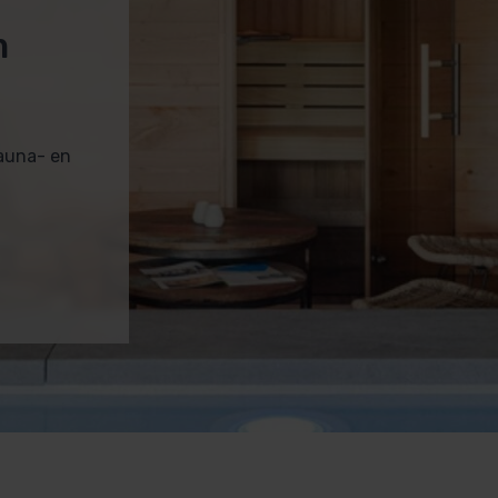
m
sauna- en