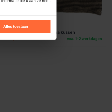
nformatie die u aan ze heeft
Alles toestaan
Rento linnen Kenno Sauna kussen
15,70
ca. 1–2 werkdagen