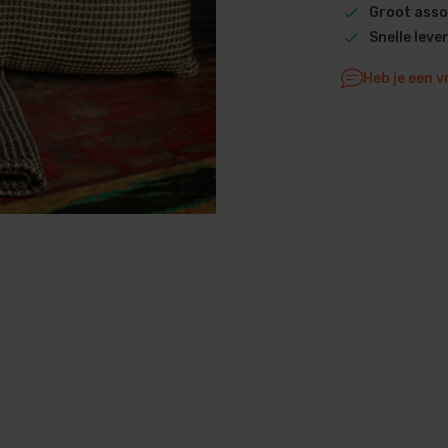
Groot asso
Dolphin M5 Bio onderdelen
Snelle leve
Dolphin M500 onderdelen
Heb je een v
Dolphin M600 onderdelen
Dolphin M700 onderdelen
Dolphin Poolstyle E10 onderdel
Dolphin S100 onderdelen
Dolphin S200 onderdelen
Dolphin S300i Bio onderdelen
Dolphin S300i onderdelen
Zenit 10 onderdelen
Zenit 20 onderdelen
Zenit 30 Pro onderdelen
Zenit 60 onderdelen