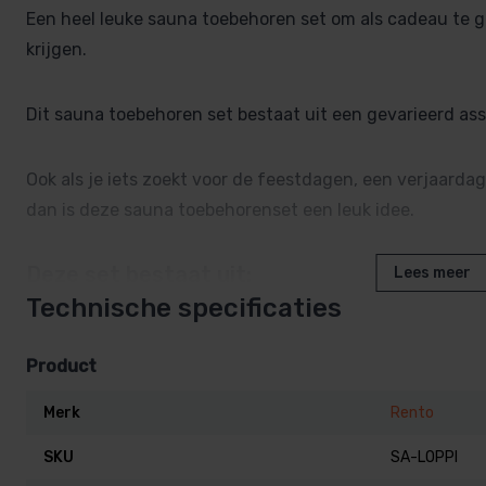
Een heel leuke sauna toebehoren set om als cadeau te ge
krijgen.
Dit sauna toebehoren set bestaat uit een gevarieerd as
Ook als je iets zoekt voor de feestdagen, een verjaarda
dan is deze sauna toebehorenset een leuk idee.
Deze set bestaat uit:
Lees meer
Technische specificaties
Rento linnen Kenno sauna kussen
Rento Kenno sauna handdoek (50 x 70 cm)
Product
Rento sauna zeep midzomer berken
Merk
Rento
Rento sauna zeep artic pine
SKU
SA-LOPPI