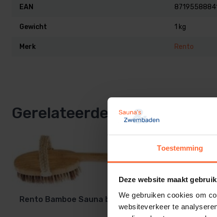
EAN
8719558884
Gewicht
1 kg
Merk
Rento
Gerelateerde producten
Toestemming
Deze website maakt gebruik
We gebruiken cookies om cont
Rento Bamboe Sauna borstel lang
websiteverkeer te analyseren