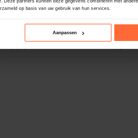
e. Deze partners kunnen deze gegevens combineren met andere i
erzameld op basis van uw gebruik van hun services.
Aanpassen
Rento Kenno sauna Handdoek 90×180 cm
31,45
ca. 1–2 werkdagen