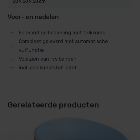
50 × 50 × 50 cm
Voor- en nadelen
Ophangbeugel
voor stevige montage aan de
wand
Eenvoudige bediening met trekkoord
Compleet geleverd met automatische
Sterk trekkoord
om het water eenvoudig te
vulfunctie
laten storten
Voorzien van rvs banden
incl. een kunststof inzet
Automatische vulling
geen omkijken
De emmer is geschikt voor een
1/2″
Gerelateerde producten
wateraansluiting
(slang niet inbegrepen).
Technische specificaties