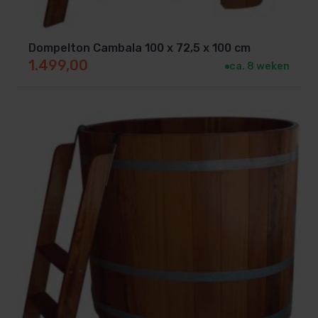
Bestel jouw sauna stortemmer 18
liter online
Dompelton Cambala 100 x 72,5 x 100 cm
1.499,00
ca. 8 weken
Maak jouw sauna compleet met deze prachtige
traditionele stortemmer van hout
. Geniet van de
ultieme afkoelbeleving na elke saunasessie. Bestel
eenvoudig via
www.saunasenzwembaden.nl
en
profiteer van snelle levering en uitstekende service.