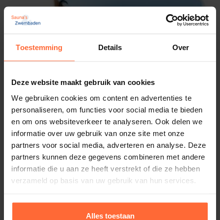
Inhoud
: ca. 18 liter
Toestemming
Details
Over
Hoogte
: ca. 45 cm
Diameter
: ca. 44 cm
Deze website maakt gebruik van cookies
We gebruiken cookies om content en advertenties te
Materiaal
: Ceder hout
personaliseren, om functies voor social media te bieden
en om ons websiteverkeer te analyseren. Ook delen we
informatie over uw gebruik van onze site met onze
Bevestiging
: wandmontage (inclusief
partners voor social media, adverteren en analyse. Deze
montagemateriaal)
partners kunnen deze gegevens combineren met andere
informatie die u aan ze heeft verstrekt of die ze hebben
Trekkoord
: inclusief
verzameld op basis van uw gebruik van hun services.
Aansluiting
: 1/2″ (slang niet meegeleverd)
Alles toestaan