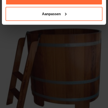
Dompelton buitenzijde gevlamd, binnenzijde
Blauw gelakt
Bevestigingsmateriaal
zoals pluggen en
1.678,95
ca. 8 weken
Aanpassen
bouten inbegrepen
Waarom kiezen voor een
stortemmer in je sauna?
✅ Snelle en krachtige afkoeling na de sauna
✅ Authentieke saunabeleving zoals in Finland
✅ Eenvoudige bediening met trekkoord
✅ Stijlvolle en duurzame uitstraling
✅ Compleet geleverd met automatische vulfunctie