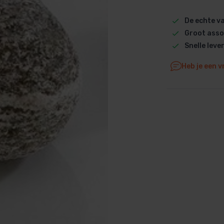
Dolphin M5 Bio onderdelen
De echte 
Dolphin M500 onderdelen
Groot asso
Dolphin M600 onderdelen
Snelle leve
Dolphin M700 onderdelen
Heb je een v
Dolphin Poolstyle E10 onderdel
Dolphin S100 onderdelen
Dolphin S200 onderdelen
Dolphin S300i Bio onderdelen
Dolphin S300i onderdelen
Zenit 10 onderdelen
Zenit 20 onderdelen
Zenit 30 Pro onderdelen
Zenit 60 onderdelen