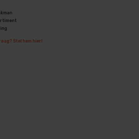
vakman
rtiment
ring
raag? Stel hem hier!
en