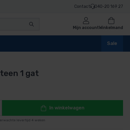
Contact
040-20 169 27
Mijn account
Winkelmand
Sale
teen 1 gat
en
n
In winkelwagen
erwachte levertijd 4 weken