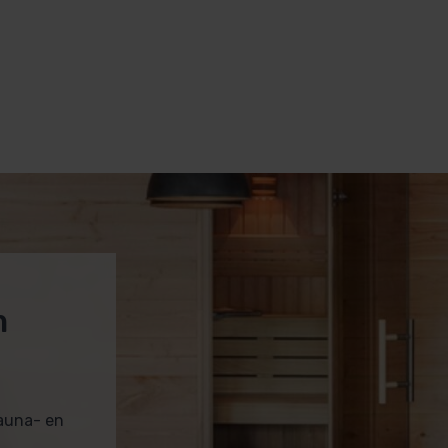
m
sauna- en