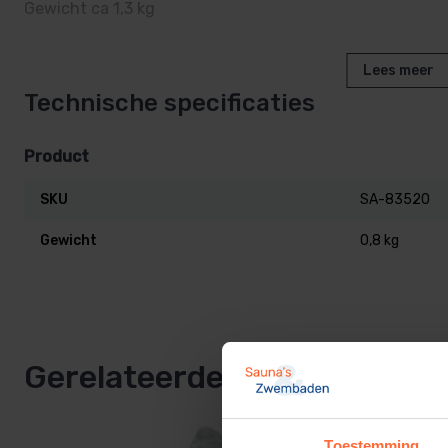
Gewicht ca 1,3 kg
Lees meer
Technische specificaties
De stenen zijn allemaal verschillend, de foto kan daaro
Product
SKU
SA-83520
Gewicht
0,8 kg
Gerelateerde producten
Toestemming