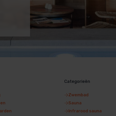
Categorieën
g
Zwembad
gen
Sauna
arden
Infrarood sauna