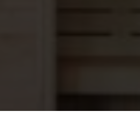
Sauna oven Softdamp Savonia
1.689,00
SAV-120NV-P 12 kW