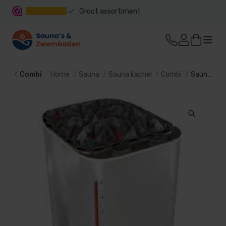
Groot assortiment
Snelle levering
Combi
Home
Sauna
Sauna kachel
Combi
Sauna oven Softdamp Savonia SAV-120NV-P 12 kW