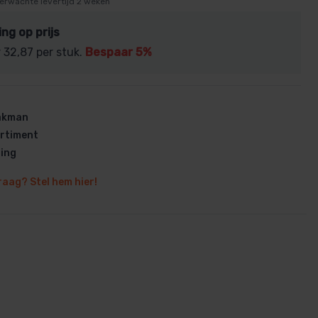
erwachte levertijd 2 weken
ing op prijs
r
32,87
per stuk.
Bespaar 5%
en
vakman
rtiment
ring
raag? Stel hem hier!