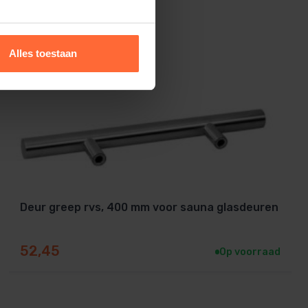
Alles toestaan
Deur greep rvs, 400 mm voor sauna glasdeuren
52,45
Op voorraad