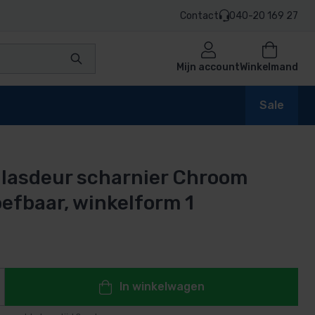
Contact
040-20 169 27
Mijn account
Winkelmand
Sale
lasdeur scharnier Chroom
en
efbaar, winkelform 1
n
In winkelwagen