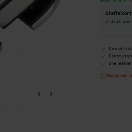
Snel in huis
V
Dolphin M5 Bio onderdelen
Staffelkort
Dolphin M500 onderdelen
2 stuks voo
Dolphin M600 onderdelen
Dolphin M700 onderdelen
Dolphin Poolstyle E10 onderdel
De echte 
Dolphin S100 onderdelen
Groot asso
Dolphin S200 onderdelen
Snelle leve
Dolphin S300i Bio onderdelen
Dolphin S300i onderdelen
Heb je een v
Zenit 10 onderdelen
Zenit 20 onderdelen
Zenit 30 Pro onderdelen
Zenit 60 onderdelen