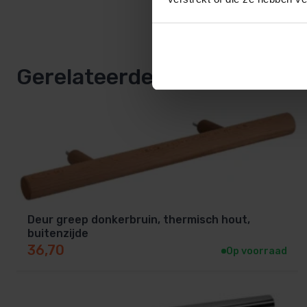
Gerelateerde producten
Deur greep donkerbruin, thermisch hout,
buitenzijde
36,70
Op voorraad