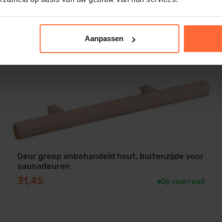
Aanpassen
Deur greep onbehandeld hout, buitenzijde voor
saunadeuren
31,45
Op voorraad