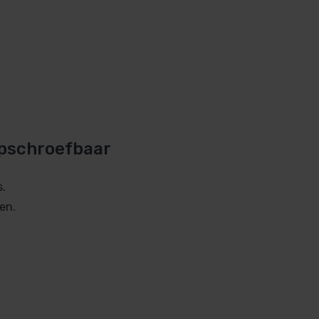
opschroefbaar
s.
en.