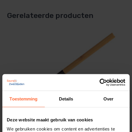
Gerelateerde producten
Toestemming
Details
Over
Rento Aluminium Sauna Lepel zwart
20,95
Deze website maakt gebruik van cookies
ca. 1–2 werkdagen
We gebruiken cookies om content en advertenties te