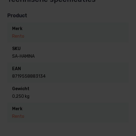
Deze set bestaat uit:
Product
Rento Blueberry body scrub, 150 ml
Merk
Rento Blueberry honing creme, 150 ml
Rento
Rento Blueberry body lotion, 50 ml
Rento Blueberry body wash, 50 ml
SKU
Ovale nagelborstel
SA-HAMINA
EAN
8719558883134
Gewicht
0,250 kg
Merk
Rento