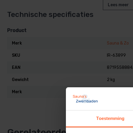
Lees meer
LET OP: Dit product kan niet worde
Technische specificaties
Kan uiteraard wel afgehaald worden
Product
Merk
Sauna & Zo
SKU
IR-63899
EAN
8719558884
Gewicht
2 kg
Merk
Sauna & Zo
Toestemming
Gerelateerde producten