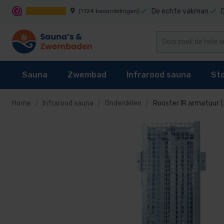
9
De echte vakman
(1.124 beoordelingen)
Sauna
Zwembad
Infrarood sauna
St
Home
Infrarood sauna
Onderdelen
Rooster IR armatuur 
Sauna's
Zwembad rei
Sauna's
Zwembad reiniging
Infrarood sauna cabines
Stoomgenerator
Zelfbouwpakke
Zwembad robot
Sauna kachel
Zwembaden
Techniek
Stoomcabine onderdelen
Binnensauna ko
Zwembad bodem
Sauna besturing
Zwembad bekleding
Infrarood sauna lampen kopen?
Stoomgeuren
Buitensauna
Reinigingsslang
Telescoopstan
Accessoires
Waterbehandeling
Onderdelen
Zwembadborste
Onderdelen
Zwembad verwarming
Schepnet voor