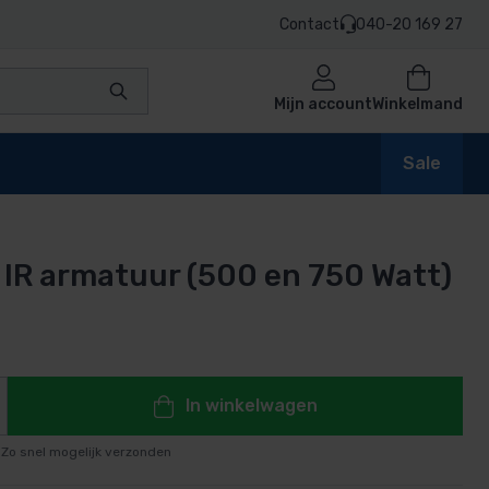
Contact
040-20 169 27
Mijn account
Winkelmand
Sale
 IR armatuur (500 en 750 Watt)
en
n
In winkelwagen
Zo snel mogelijk verzonden