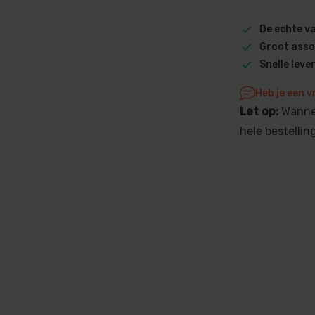
Dolphin M5 Bio onderdelen
De echte 
Dolphin M500 onderdelen
Groot asso
Dolphin M600 onderdelen
Snelle leve
Dolphin M700 onderdelen
Heb je een v
Dolphin Poolstyle E10 onderdel
Let op:
Wannee
Dolphin S100 onderdelen
hele bestelli
Dolphin S200 onderdelen
Dolphin S300i Bio onderdelen
Dolphin S300i onderdelen
Zenit 10 onderdelen
Zenit 20 onderdelen
Zenit 30 Pro onderdelen
Zenit 60 onderdelen