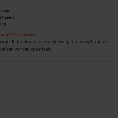
vakman
rtiment
ring
raag? Stel hem hier!
en
r je dit product aan je winkelwagen toevoegt, kan de
ng alleen worden opgehaald.