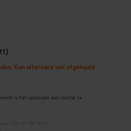
tt)
nden. Kan uiteraard wel afgehaald
 wordt is het raadzaam een rooster te
rs van 500 en 750 Watt