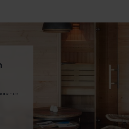
m
sauna- en