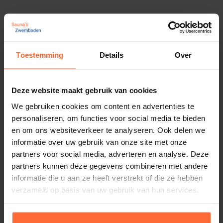
Het Rolslot voor Saunadeuren is ontworpen met
Gerelateerde producten
gebruiksgemak in gedachten.
Dankzij het eenvoudige rolmechanisme kan de deur
Toestemming
Details
Over
gemakkelijk worden vergrendeld en ontgrendeld met
een soepele beweging.
Deze website maakt gebruik van cookies
Dit zorgt voor een moeiteloze toegang tot de sauna
en biedt de gebruikers volledige controle over de
We gebruiken cookies om content en advertenties te
personaliseren, om functies voor social media te bieden
deur.
en om ons websiteverkeer te analyseren. Ook delen we
Deur greep donkerbruin, thermisch hout,
informatie over uw gebruik van onze site met onze
buitenzijde
Specificaties:
partners voor social media, adverteren en analyse. Deze
36,70
Op voorraad
partners kunnen deze gegevens combineren met andere
Materiaal: hoogglans chroom
informatie die u aan ze heeft verstrekt of die ze hebben
verzameld op basis van uw gebruik van hun services.
Duurzaam en robuust
Eenvoudig Rolmechanisme
Stijlvol en Eigentijds Ontwerp