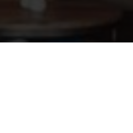
Rolslot voor saunadeuren chroom
23,05
glans
Informatie op maat? Kom
naar onze showroom!