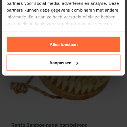
partners voor social media, adverteren en analyse. Deze
partners kunnen deze gegevens combineren met andere
informatie die u aan ze heeft verstrekt of die ze hebben
Onderhoud en Verzorging
verzameld op basis van uw gebruik van hun services.
Wassen:
Was de muts voor het eerste gebruik.
Alles toestaan
Wasvoorschrift:
Wassen op 40°C, apart van
Aanpassen
andere was.
Drogen:
Niet in de droger, maar plat laten
drogen om de vorm te behouden.
Strijken:
Strijk op middelhoge temperatuur
indien nodig.
Rento Bamboe nagel borstel rond