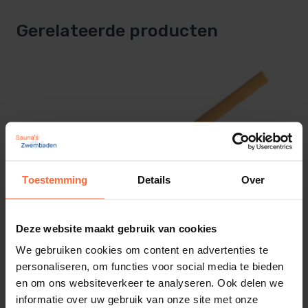
beschermt je haar tegen de hete saunalucht
Gerelateerde producten
Herkomst:
Gemaakt in Finland, het hart van de
saunacultuur
Waarom een Sauna Muts
Gebruiken?
Toestemming
Details
Over
In de Finse en Russische sauna is het dragen van
een muts een eeuwenoude traditie. De muts helpt
Deze website maakt gebruik van cookies
niet alleen om je hoofd koel te houden, maar
We gebruiken cookies om content en advertenties te
Rento Aluminium Sauna Lepel zwart
beschermt ook je haar en hoofdhuid tegen de
personaliseren, om functies voor social media te bieden
20,95
ca. 1–2 werkdagen
extreme hitte. Dit maakt je saunasessie aangenamer
en om ons websiteverkeer te analyseren. Ook delen we
informatie over uw gebruik van onze site met onze
en comfortabeler.