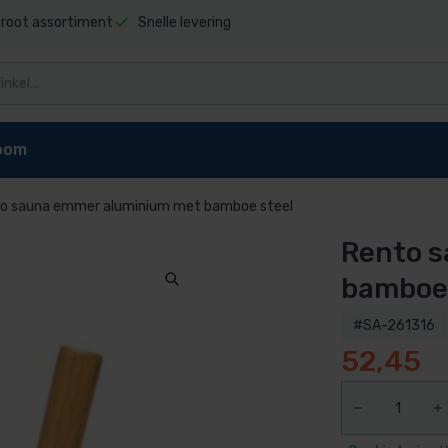
root assortiment
Snelle levering
oom
o sauna emmer aluminium met bamboe steel
Rento 
niging
Zwembad stofzuigers
Zwembadrobot onderdel
t sauna
Elektrische stofzuiger
Dolphin E10 onderdelen
bamboe 
pen
reiniger
Dolphin E20 onderdelen
#SA-261316
Dolphin Explorer onderdelen
52,45
g zwembad
Dolphin Explorer Plus onderdele
ls
Dolphin F40 onderdelen
 zwembad
Dolphin M200 onderdelen
Dolphin M400 onderdelen