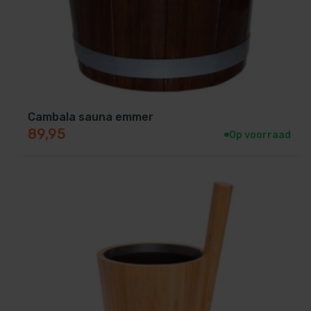
Afmetingen: ± 23 × 30 × 35 cm
Gewicht: ± 670 gram
Materiaal: geanodiseerd aluminium & thermisch be
Cambala sauna emmer
89,95
Kleur: Aluminium
Op voorraad
Merk:
Rento (Finland)
Waarom kiezen voor Rento?
Rento is hét Finse topmerk in sauna-accessoires. Elk p
en duurzaamheid
– precies wat je verwacht van echte 
Design-lijn geef je jouw sauna een luxueuze en natuurlij