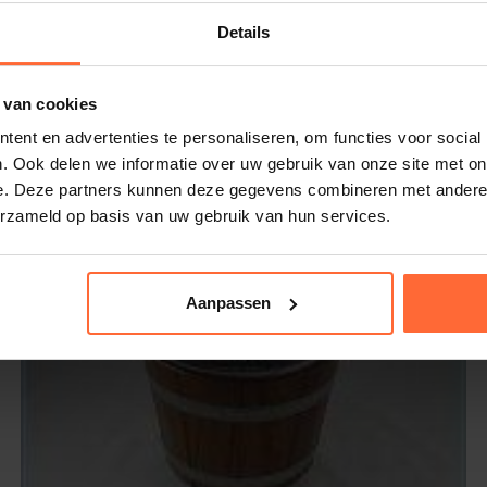
Details
 van cookies
ent en advertenties te personaliseren, om functies voor social
 water, droog hem na of laat hem aan de
. Ook delen we informatie over uw gebruik van onze site met on
e. Deze partners kunnen deze gegevens combineren met andere i
erzameld op basis van uw gebruik van hun services.
oehengsel mooi en soepel.
 de bijpassende
Rento opgietlepel
in
Aanpassen