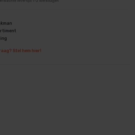
erwachte levertijd 1–2 werkdagen
vakman
rtiment
ring
en
raag? Stel hem hier!