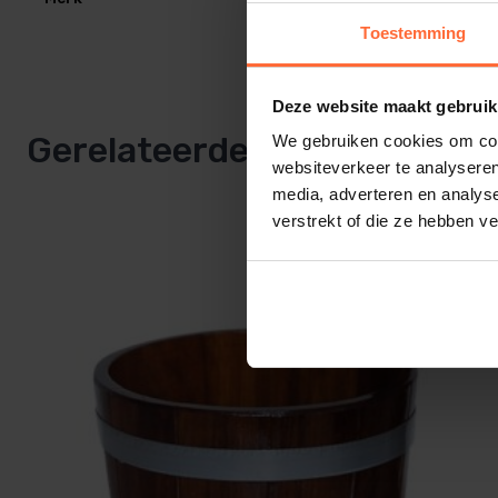
Rento saunalepels.
Toestemming
Tip van de sauna-expert
Deze website maakt gebruik
Gerelateerde producten
We gebruiken cookies om cont
Spoel de emmer na elk saunagebruik kort om met schoon
websiteverkeer te analyseren
media, adverteren en analys
lucht drogen.
verstrekt of die ze hebben v
Zo behoudt het aluminium zijn glans en blijft het bamb
Wil je een extra stijlvolle set? Combineer de emmer met
dezelfde kleur.
Specificaties
Inhoud: ca. 5 liter