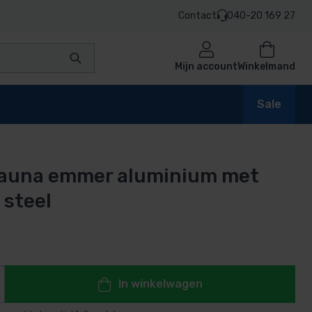
Contact
040-20 169 27
Mijn account
Winkelmand
Sale
sauna emmer aluminium met
en
steel
n
In winkelwagen