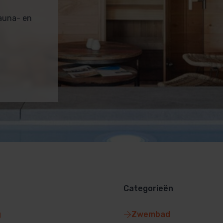
sauna- en
Categorieën
g
Zwembad