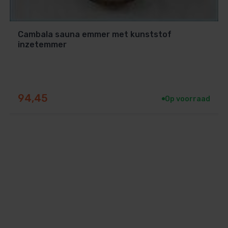
Cambala sauna emmer met kunststof
inzetemmer
handeld bamboe
94,45
Op voorraad
roduct combineert
functionaliteit, design
Scandinavische kwaliteit. Met de Rento
ke uitstraling.