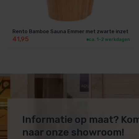
Kijk voor het gehele Rento assortiment
hier
Rento Bamboe Sauna Emmer met zwarte inzet
41,95
ca. 1–2 werkdagen
Informatie op maat? Ko
naar onze showroom!