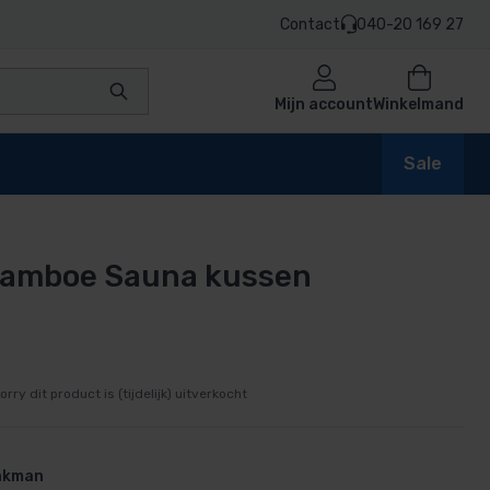
Contact
040-20 169 27
Mijn account
Winkelmand
Sale
Bamboe Sauna kussen
en
n
orry dit product is (tijdelijk) uitverkocht
vakman