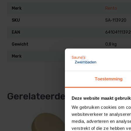
Materiaal: bamboe
Merk
Rento
Merk: Rento
SKU
SA-113920
EAN
6410411139
Gewicht
0,8 kg
Merk
Rento
Toestemming
Gerelateerde producten
Deze website maakt gebruik
We gebruiken cookies om cont
websiteverkeer te analyseren
media, adverteren en analys
verstrekt of die ze hebben v