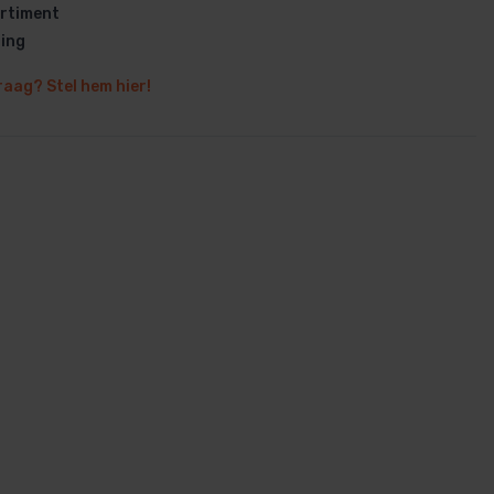
rtiment
ring
raag? Stel hem hier!
en