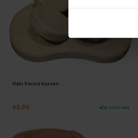
Halu Sauna kussen
62,95
Op voorraad