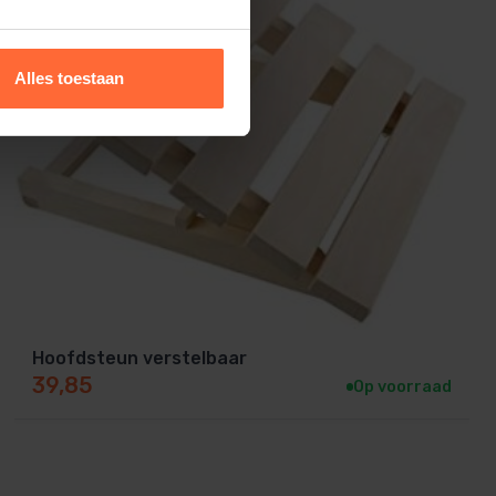
Alles toestaan
Hoofdsteun verstelbaar
39,85
Op voorraad