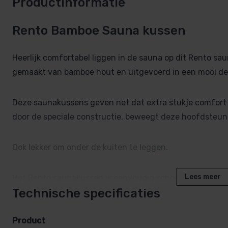
Productinformatie
Rento Bamboe Sauna kussen
Heerlijk comfortabel liggen in de sauna op dit Rento sa
gemaakt van bamboe hout en uitgevoerd in een mooi de
Deze saunakussens geven net dat extra stukje comfort
door de speciale constructie, beweegt deze hoofdsteun
Ook lekker om onder de kuiten te leggen.
Lees meer
Het Rento saunakussen is eenvoudig schoon te maken.
Technische specificaties
Afmeting 33 x 20 x 8,5cm
Product
Kleur: bruin – beige