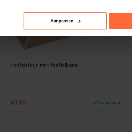
Aanpassen
Hoofdsteun met textielband
41,95
Op voorraad