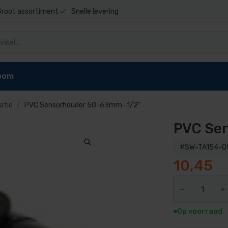
Groot assortiment
Snelle levering
oom
atie
PVC Sensorhouder 50-63mm -1/2”
PVC Se
niging
Zwembad stofzuigers
Zwembadrobot onderdel
t sauna
Elektrische stofzuiger
Dolphin E10 onderdelen
#SW-TA154-0
pen
reiniger
Dolphin E20 onderdelen
10,45
Dolphin Explorer onderdelen
g zwembad
Dolphin Explorer Plus onderdele
ls
Dolphin F40 onderdelen
Op voorraad
 zwembad
Dolphin M200 onderdelen
Dolphin M400 onderdelen