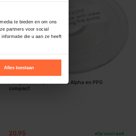
 media te bieden en om ons
ze partners voor social
nformatie die u aan ze heeft
Alles toestaan
Pompdeksel Speck Badu, Alpha en PPG
compact
20,95
Op voorraad