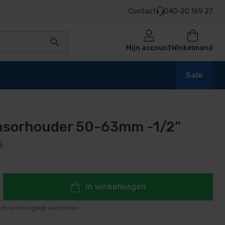
Contact
040-20 169 27
Mijn account
Winkelmand
Sale
nsorhouder 50-63mm -1/2”
en
5
n
In winkelwagen
Zo snel mogelijk verzonden