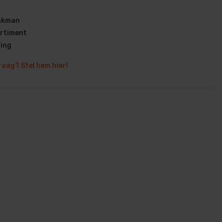
vakman
rtiment
ring
raag? Stel hem hier!
en