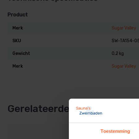
Product
Merk
Sugar Valley
SKU
SW-TA154-0
Gewicht
0,2 kg
Merk
Sugar Valley
Gerelateerde producten
Toestemming