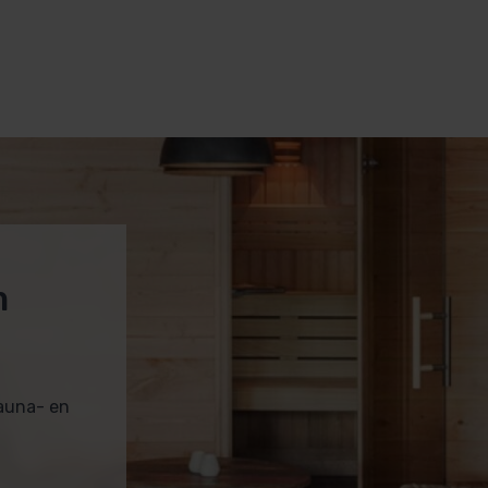
m
sauna- en