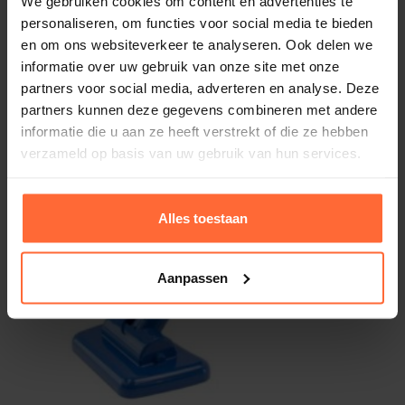
We gebruiken cookies om content en advertenties te
De Pool Blaster Max is het perfect gereedschap voor
personaliseren, om functies voor social media te bieden
privé-baden en is meerdere malen uitgeroepen
en om ons websiteverkeer te analyseren. Ook delen we
informatie over uw gebruik van onze site met onze
Beste Innovatie door vakbladen, Het is een ideaal
partners voor social media, adverteren en analyse. Deze
apparaat!
partners kunnen deze gegevens combineren met andere
informatie die u aan ze heeft verstrekt of die ze hebben
Kenmerken Pool Blaster MAX CG
verzameld op basis van uw gebruik van hun services.
Nog krachtiger dan de Pool Blaster MAX
Alles toestaan
Oplaadbare 300-500
LITHIUM ACCU
met
gemakkelijke aansluiting voor de oplader
Duurzame, 8-10 uur oplader
Aanpassen
High-Flow Vacuüm Motor
Een geïntegreerde herbruikbare stofzak voor
algemeen gebruik plus één speciaal voor fijn stof en
zand
Speciale opening voor ophanging in bewaarstand