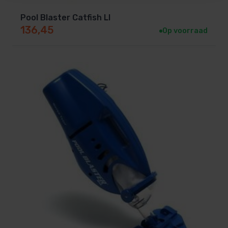
Bevestiging aan een stok dankzij klik-systeem
Pool Blaster Catfish LI
Gemakkelijke handgreep voor trap, bank en
136,45
Op voorraad
oppervlakkige reiniging
Mondstuk (2.5 cm) voor het schoonmaken van
lastige plekken