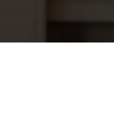
Pool Blaster Max CG LI
413,70