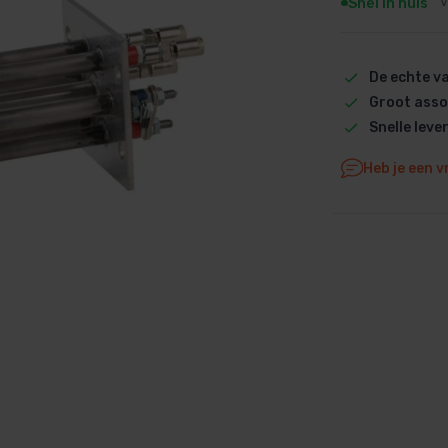
Snel in huis
V
Dolphin M5 Bio onderdelen
Dolphin M500 onderdelen
De echte 
Dolphin M600 onderdelen
Groot asso
Dolphin M700 onderdelen
Snelle leve
Dolphin Poolstyle E10 onderdel
Dolphin S100 onderdelen
Heb je een v
Dolphin S200 onderdelen
Dolphin S300i Bio onderdelen
Dolphin S300i onderdelen
Zenit 10 onderdelen
Zenit 20 onderdelen
Zenit 30 Pro onderdelen
Zenit 60 onderdelen