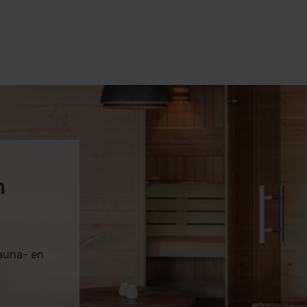
m
sauna- en