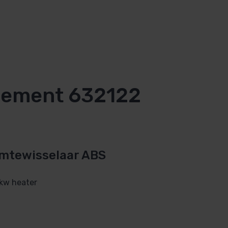
lement 632122
rmtewisselaar ABS
 kw heater