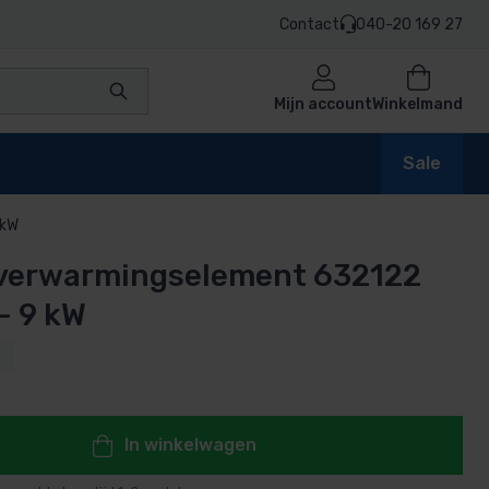
Contact
040-20 169 27
Mijn account
Winkelmand
Sale
 kW
 verwarmingselement 632122
en
– 9 kW
3
n
In winkelwagen