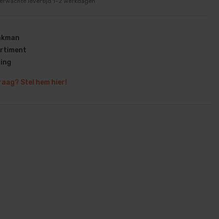
erwachte levertijd 1–2 werkdagen
vakman
rtiment
ring
en
raag? Stel hem hier!