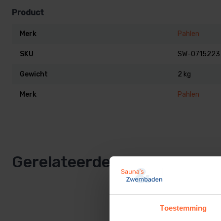
Product
Merk
Pahlen
SKU
SW-0715223
Gewicht
2 kg
Merk
Pahlen
Gerelateerde producten
Toestemming