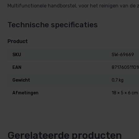
Multifunctionele handborstel, voor het reinigen van de
Technische specificaties
Product
SKU
SW-69669
EAN
87176051101
Gewicht
0,7 kg
Afmetingen
18 × 5 × 6 cm
Gerelateerde producten