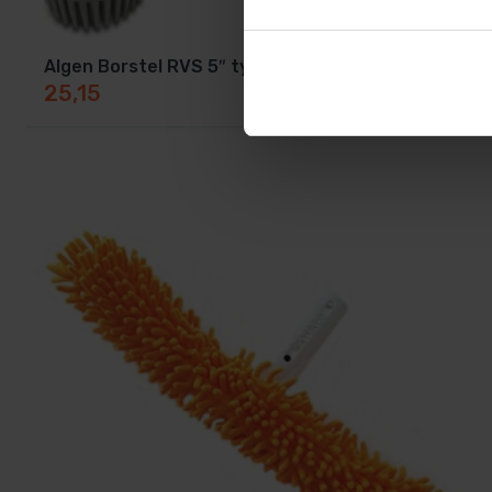
Algen Borstel RVS 5″ type voor betonbaden
25,15
Op voorraad