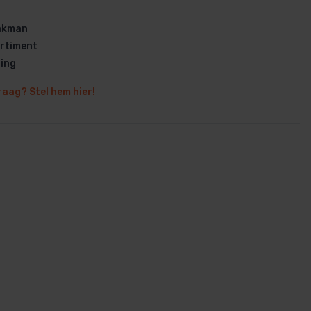
vakman
rtiment
ring
raag? Stel hem hier!
en