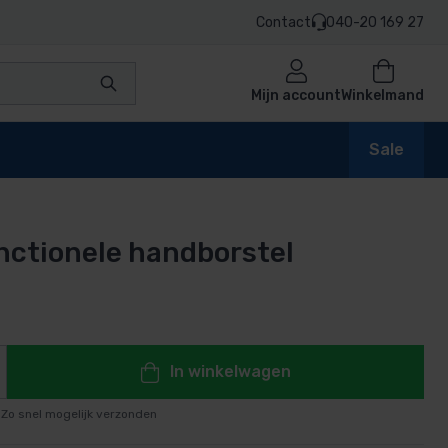
Contact
040-20 169 27
Mijn account
Winkelmand
Sale
nctionele handborstel
en
n
In winkelwagen
Zo snel mogelijk verzonden