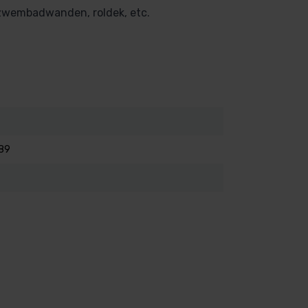
 zwembadwanden, roldek, etc.
89