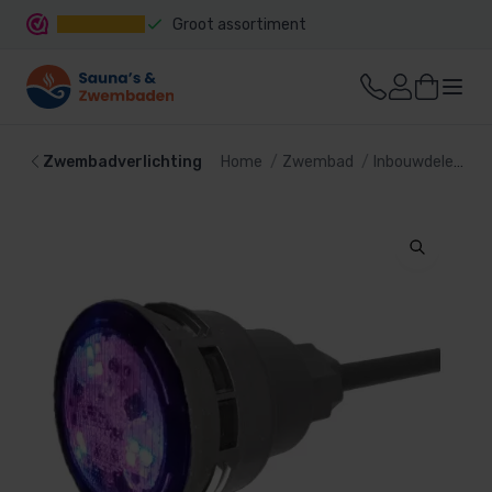
Groot assortiment
Snelle levering
Zwembadverlichting
Home
Zwembad
Inbouwdelen
Z