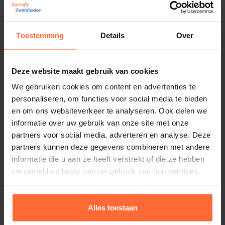
0,5 kg
Merk
Astral LumiPlus Flexi licht grijs
Toestemming
Details
Over
Brio
Vervangingsset
Kleur verlichting: Warm wit
262,45
Op voorraad
Deze website maakt gebruik van cookies
We gebruiken cookies om content en advertenties te
personaliseren, om functies voor social media te bieden
en om ons websiteverkeer te analyseren. Ook delen we
informatie over uw gebruik van onze site met onze
partners voor social media, adverteren en analyse. Deze
partners kunnen deze gegevens combineren met andere
informatie die u aan ze heeft verstrekt of die ze hebben
verzameld op basis van uw gebruik van hun services.
Alles toestaan