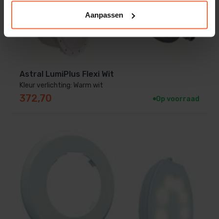
Aanpassen
Astral LumiPlus Flexi Wit
Kleur verlichting: Warm wit
372,70
Op voorraad