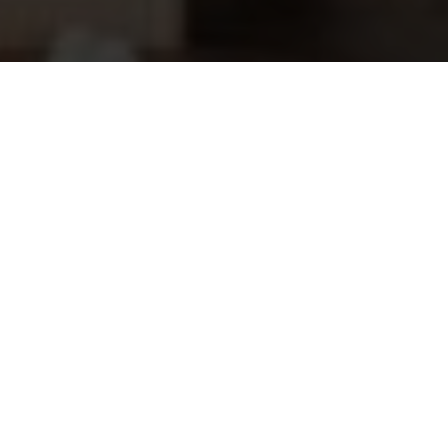
Mini-Brio+ led spot RGBW, 12 Volt
209,95