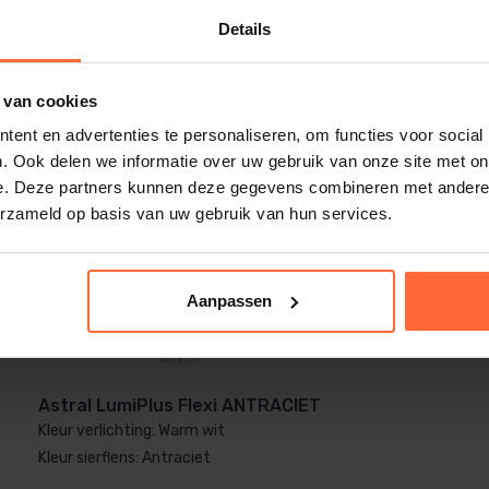
Details
rvoer
is apart verkrijgbaar
.
 van cookies
ent en advertenties te personaliseren, om functies voor social
. Ook delen we informatie over uw gebruik van onze site met on
e. Deze partners kunnen deze gegevens combineren met andere i
erzameld op basis van uw gebruik van hun services.
Aanpassen
Astral LumiPlus Flexi ANTRACIET
Kleur verlichting: Warm wit
Kleur sierflens: Antraciet