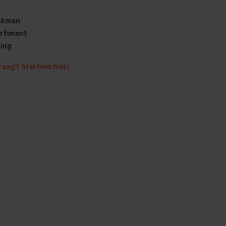
vakman
rtiment
ring
raag? Stel hem hier!
en