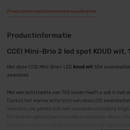
Productinformatie
Technische specificaties
Productinformatie
CCEI Mini-Brio 2 led spot KOUD wit, 
Met deze CCEI Mini-Brio+ LED
koud wit
12W zwembadlamp
zwembad.
Met een lichtsterkte van 700 lumen heeft u ook in het 
Dankzij het warme witte licht van deze LED zwembadla
waardoor uw gehele tuin een luxueuze uitstraling krijgt
De lamp kan gemonteerd worden in polyester, beton, ho
Hiervoor schroeft u de lamp simpelweg in de bijpassen