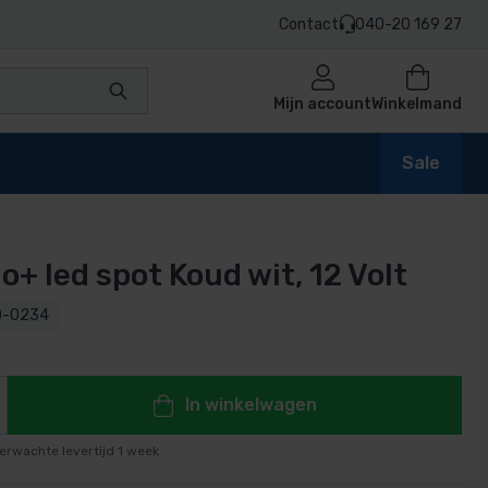
Contact
040-20 169 27
Mijn account
Winkelmand
Sale
o+ led spot Koud wit, 12 Volt
en
0-0234
n
In winkelwagen
erwachte levertijd 1 week