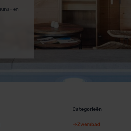
sauna- en
Categorieën
g
Zwembad