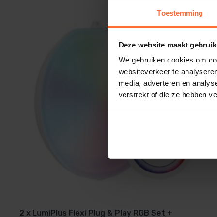
Toestemming
Let op: Het betreft alleen de verlichting. De
wanddoo
Deze website maakt gebruik
We gebruiken cookies om cont
websiteverkeer te analyseren
media, adverteren en analys
verstrekt of die ze hebben v
2 x LumiPlus Flexi Plug & Play RGB Set +