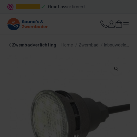
Groot assortiment
Snelle levering
Zwembadverlichting
Home
Zwembad
Inbouwdelen
Z