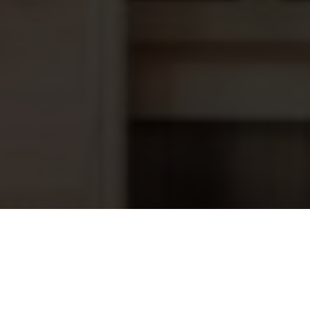
Mini-Brio 2 led spot Koud wit, 12 Volt
204,70