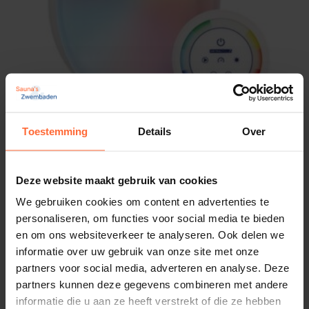
Toestemming
Details
Over
2 x LumiPlus Flexi Plug & Play RGB Set +
Afstandsbediening
Deze website maakt gebruik van cookies
Kleur verlichting: RGB
679,95
We gebruiken cookies om content en advertenties te
Op voorraad
personaliseren, om functies voor social media te bieden
en om ons websiteverkeer te analyseren. Ook delen we
informatie over uw gebruik van onze site met onze
partners voor social media, adverteren en analyse. Deze
partners kunnen deze gegevens combineren met andere
informatie die u aan ze heeft verstrekt of die ze hebben