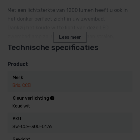
Met een lichtsterkte van 1200 lumen heeft u ook in
het donker perfect zicht in uw zwembad.
Dankzij het koude witte licht van deze LED
zwembadlamp zal uw zwembad gaan stralen,
Lees meer
waardoor uw gehele tuin een luxueuze uitstraling
Technische specificaties
krijgt.
De lamp kan gemonteerd worden in polyester, beton,
Product
houten, en liner zwembaden.
Merk
Hiervoor schroeft u de lamp simpelweg in de
Brio
,
CCEI
bijpassende wanddoorvoer.
Kleur verlichting
Koud wit
Let op: Het betreft alleen de verlichting. De
wanddoorvoer
is apart verkrijgbaar
.
SKU
SW-CCE-300-0176
Gewicht