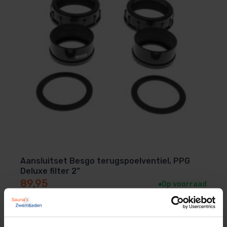
Aansluitset Besgo terugspoelventiel, PPG
Deluxe filter 2”
89,95
Op voorraad