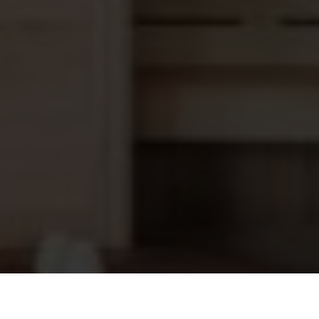
Mega sterpakking valve top/side mount
19,95
MPV