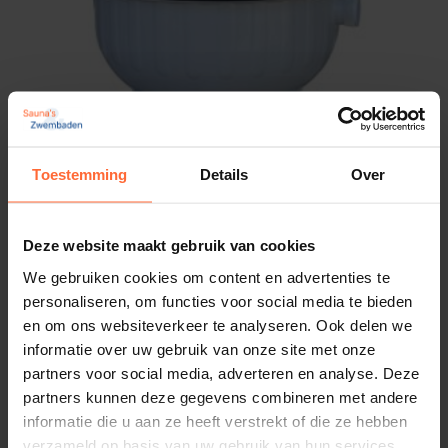
Maat: 50 mm / 1 1/2″
Max debiet m3/h: 14,3 m³/h
Zand: 125 kg
Max. vol. zwembad: 71,5 m³
Filteropp.: 0,28 m²
Toestemming
Details
Over
Astral Cantabric zandfilter 500 zonder zijklep
535,45
ca. 3–5 werkdagen
Deze website maakt gebruik van cookies
We gebruiken cookies om content en advertenties te
personaliseren, om functies voor social media te bieden
en om ons websiteverkeer te analyseren. Ook delen we
informatie over uw gebruik van onze site met onze
partners voor social media, adverteren en analyse. Deze
partners kunnen deze gegevens combineren met andere
informatie die u aan ze heeft verstrekt of die ze hebben
verzameld op basis van uw gebruik van hun services.