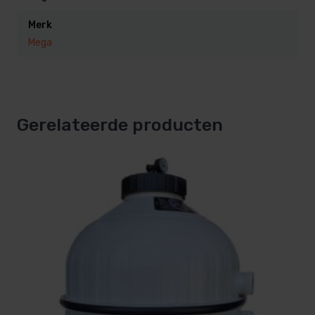
Transparant deksel biedt goed zicht op
Merk
filtermedia
Mega
Voorzien van deksel met bayonet sluiting
Voorzien van aftapplug
Voorzien van 6-weg klep, met eenvoudig en licht
te bedienen selectiehendel
Gerelateerde producten
Inclusief ABS intern leiding werk
Inclusief manometer
Specificaties:
Verbinding: metrisch/imperial lijmmof
Materiaal: HDPE
Werkdruk: 2,5 bar
Max. temp.: 50 °C
Type: MFS24
Diameter: 600 mm