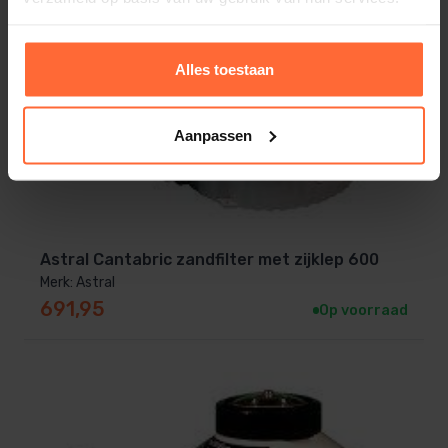
Alles toestaan
Aanpassen
Astral Cantabric zandfilter met zijklep 600
Merk: Astral
691,95
Op voorraad