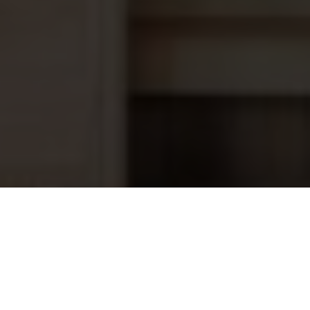
Mega+ MFS 14,3 m³/h Side Mount
523,95
zandfilter