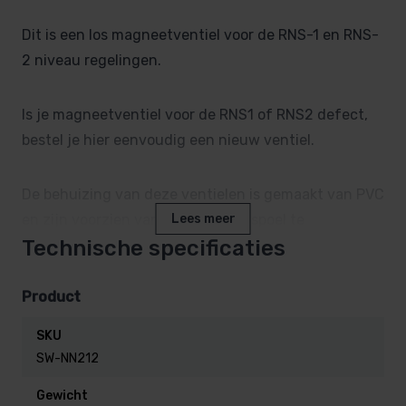
Dit is een los magneetventiel voor de RNS-1 en RNS-
2 niveau regelingen.
Is je magneetventiel voor de RNS1 of RNS2 defect,
bestel je hier eenvoudig een nieuw ventiel.
De behuizing van deze ventielen is gemaakt van PVC
en zijn voorzien van filters om de spoel te
Lees meer
Technische specificaties
beschermen tegen vervuiling om de
betrouwbaarheid te kunnen garanderen.
De ventielen hebben een werkdruk van minimaal 1
Product
bar en maximaal 10 bar. Maximale temperatuur van
SKU
de vloeistof 43°C.
SW-NN212
Gewicht