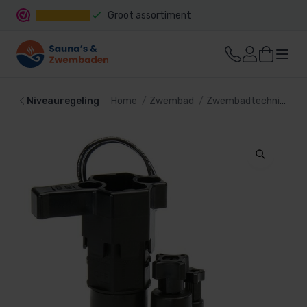
Groot assortiment
Snelle levering
Niveauregeling
Home
Zwembad
Zwembadtechniek
N