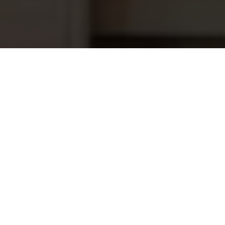
Magneet ventiel RNS-1 en RNS-2
47,20
niveauregeling