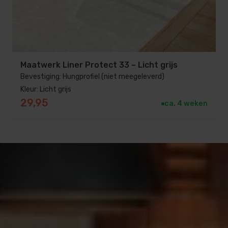
Stap 1: Meet de afmetingen van je
zwembad
Je hebt de volgende maten nodig:
Maatwerk Liner Protect 33 – Licht grijs
Bevestiging: Hungprofiel (niet meegeleverd)
Kleur: Licht grijs
Lengte
van het zwembad (in meters)
Breedte
29,95
ca. 4 weken
van het zwembad (in meters)
Diepte
van het
zwembad (in meters)
Stap 2: Bereken de wandoppervlakte
Een rechthoekig zwembad heeft vier wanden. De
wanden bestaan uit:
2 lange zijwanden:
lengte × hoogte