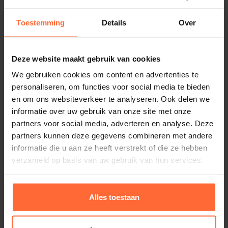
Neutrale kleurkeuze:
Toestemming
Details
Over
Wit is tijdloos en combineert moeiteloos met elke
tuin- of terrasstijl, van klassiek tot modern.
Deze website maakt gebruik van cookies
We gebruiken cookies om content en advertenties te
Hoge zonlichtreflectie:
personaliseren, om functies voor social media te bieden
Witte folie reflecteert zonlicht optimaal, waardoor
en om ons websiteverkeer te analyseren. Ook delen we
het zwembadwater minder snel opwarmt. Ideaal in
Maatwerk Liner Protect 33 – Antraciet
informatie over uw gebruik van onze site met onze
Bevestiging: Hungprofiel (niet meegeleverd)
combinatie met een warmtepomp of solar cover voor
partners voor social media, adverteren en analyse. Deze
Kleur: Antraciet
partners kunnen deze gegevens combineren met andere
efficiënter energieverbruik.
31,45
informatie die u aan ze heeft verstrekt of die ze hebben
ca. 4 weken
verzameld op basis van uw gebruik van hun services.
Duurzaam, waterdicht en UV-
bestendig
Alles toestaan
De zwembadliner is gemaakt van hoogwaardig pvc-