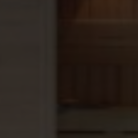
2 korte zijwanden:
breedte × hoogte
Formule wandoppervlak:
(2 × lengte × diepte) + (2 ×
breedte × diepte)
Stap 3: Bereken de bodemoppervlakte
De bodem is gewoon:
lengte × breedte
Stap 4: tel de wand- en
bodemoppervlakte bij elkaar op
Totaal aantal m² folie = wandoppervlakte +
bodemoppervlakte = totaal aantal m2
Het totale m2 geef je in als bestelling.