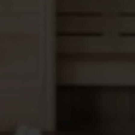
Na bestelling zullen wij altijd een tekening toesturen
om de betreffende gegevens in te vullen, waarna de
zwembad folie op maat gefabriceerd zal gaan
worden.
Naast deze standaard liner, kunnen we deze in