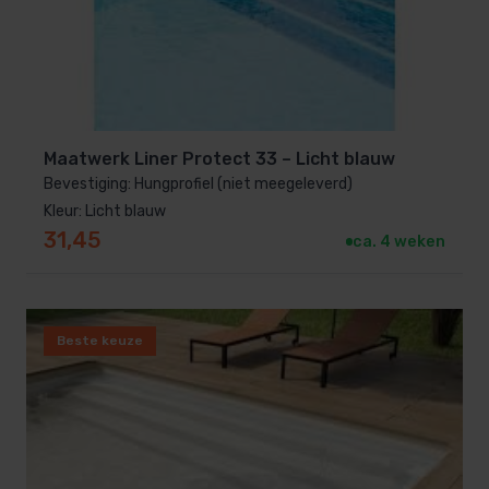
bevestigingssystemen.
Je hoeft je geen zorgen te maken over ingewikkelde
lasnaden of maatwerk ter plaatse.
Ook het schoonmaken is eenvoudig: vuil hecht zich
moeilijk aan het gladde oppervlak, waardoor je
zwembad er altijd fris uitziet.
Maatwerk Liner Protect 33 – Licht blauw
Bevestiging: Hungprofiel (niet meegeleverd)
Kleur: Licht blauw
31,45
ca. 4 weken
Rekenvoorbeeld: hoeveel
zwembadfolie heb je nodig?
Beste keuze
Zwembadfolie op maat wordt berekend op basis van
de
totale wandoppervlakte
plus het
oppervlak van
de bodem
van je zwembad. Zo weet je precies
hoeveel folie er nodig is om je hele zwembad netjes
te bekleden.