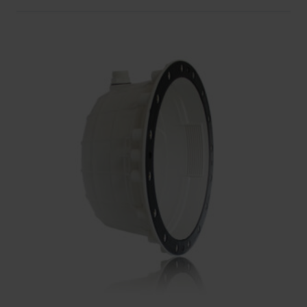
Configuratie
Voor het configureren van gepersonaliseerde
lichtscènes:
Selecteer een kleur of modus met de
bedieningsknoppen.
Houd de geheugenknop ingedrukt om de
huidige instellingen op te slaan.
Activeer opgeslagen scènes met één druk op de
knop.
Tips voor Optimaal Gebruik
Obstakels vermijden
: Zorg ervoor dat er geen
objecten tussen de afstandsbediening en de