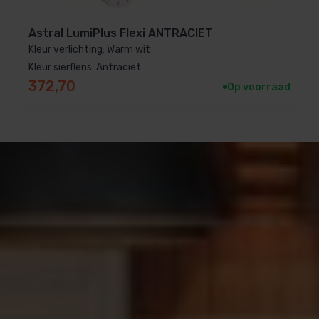
zachte kleuren of een feestelijke setting met
Astral LumiPlus Flexi ANTRACIET
dynamische lichteffecten, deze afstandsbediening
Kleur verlichting: Warm wit
biedt alle mogelijkheden.
Bestel vandaag nog jouw
Kleur sierflens: Antraciet
Lumiplus Connect afstandsbediening
en ontdek
372,70
Op voorraad
het gemak van draadloze zwembadverlichting!