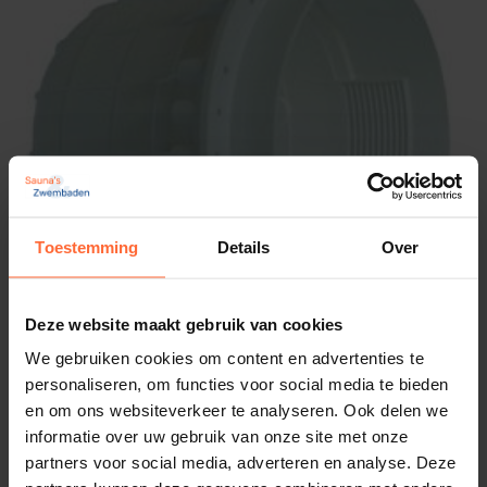
Energiezuinig
: Optimaliseer het energieverbruik
door de verlichting naar wens aan te passen.
Technische Specificaties
Hier zijn de belangrijkste technische specificaties
van de Lumiplus Connect afstandsbediening:
Compatibiliteit
: Geschikt voor alle Lumiplus
Toestemming
Details
Over
Connect RGB- en RGBW-lampen.
Draadloze frequentie
: 2,4 GHz voor stabiele
Deze website maakt gebruik van cookies
verbindingen.
We gebruiken cookies om content en advertenties te
Bereik
: Tot 30 meter in open ruimte.
Astral inbouwnis Lumiplus lampen (beton)
personaliseren, om functies voor social media te bieden
Voeding
: 2x AAA-batterijen (niet inbegrepen).
356,95
ca. 1 week
en om ons websiteverkeer te analyseren. Ook delen we
Aantal kleurmodi
: Meer dan 12 vooraf
informatie over uw gebruik van onze site met onze
ingestelde modi, inclusief statisch, langzaam
partners voor social media, adverteren en analyse. Deze