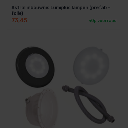
lampen staan.
Astral inbouwnis Lumiplus lampen (prefab –
folie)
Batterijonderhoud
: Gebruik kwalitatieve
73,45
Op voorraad
batterijen om te voorkomen dat de verbinding
uitvalt.
Test regelmatig
: Controleer de
afstandsbediening en lampen periodiek om de
prestaties te waarborgen.
Gerelateerde Producten
Lumiplus Connect Lampen
Lumiplus Connect Bedieningspaneel
Transformator
Met de Lumiplus Connect afstandsbediening RGB /
RGBW creëer je eenvoudig de perfecte sfeer voor elk
moment. Of je nu een rustgevende avond wilt met