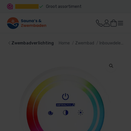
Groot assortiment
Snelle levering
Zwembadverlichting
Home
Zwembad
Inbouwdelen
Z