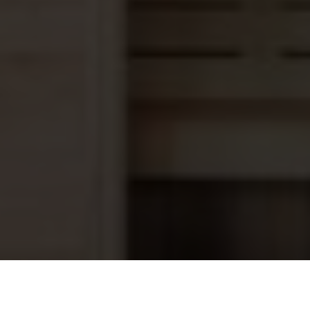
Lumiplus Connect
178,45
Afstandsbediening RGB / RGBW