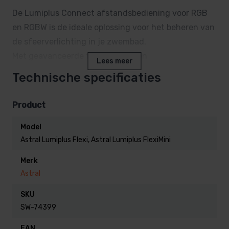
De Lumiplus Connect afstandsbediening voor RGB
en RGBW is de ideale oplossing voor het beheren van
de sfeerverlichting in je zwembad.
Met geavanceerde functies en een
Lees meer
gebruiksvriendelijke interface biedt deze
Technische specificaties
afstandsbediening ultieme controle over
kleurveranderingen en lichteffecten.
Product
In dit artikel lees je alles wat je moet weten over dit
product, inclusief voordelen, technische
Model
Astral Lumiplus Flexi, Astral Lumiplus FlexiMini
specificaties, installatie en gebruik.
Merk
Voordelen van de Lumiplus
Astral
Connect Afstandsbediening RGB
SKU
/ RGBW
SW-74399
EAN