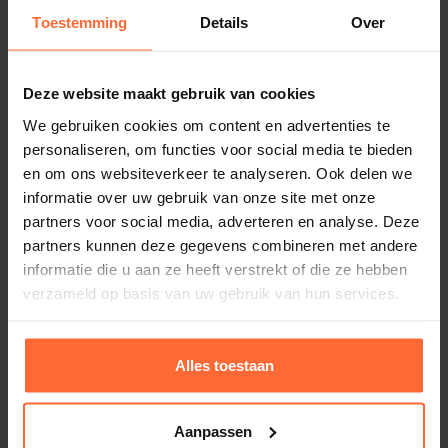
Gerelateerde producten
Toestemming
Details
Over
SKU
SW-03.0100
Gewicht
Deze website maakt gebruik van cookies
15 kg
We gebruiken cookies om content en advertenties te
personaliseren, om functies voor social media te bieden
Merk
en om ons websiteverkeer te analyseren. Ook delen we
Kripsol
informatie over uw gebruik van onze site met onze
partners voor social media, adverteren en analyse. Deze
partners kunnen deze gegevens combineren met andere
informatie die u aan ze heeft verstrekt of die ze hebben
verzameld op basis van uw gebruik van hun services.
Astral Victoria Plus Silent 25
692,95
ca. 1 week
Alles toestaan
Aanpassen