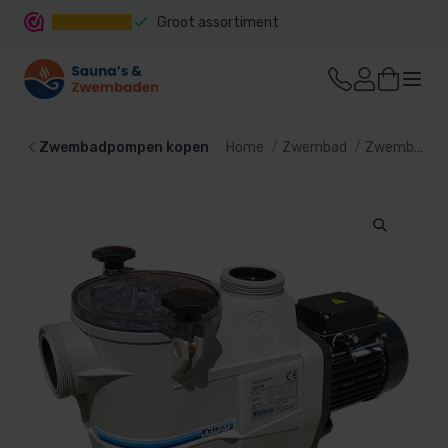
Groot assortiment
Snelle levering
Zwembadpompen kopen
Home
Zwembad
Zwembadpomp en filter