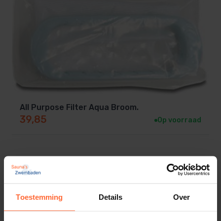
All Purpose Filter Aqua Broom.
39,85
Op voorraad
Toestemming
Details
Over