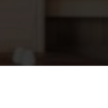
Koper Electroden vervangingset
230,95