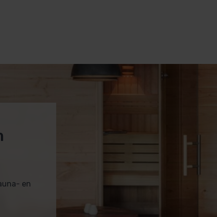
m
sauna- en