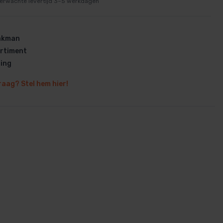
erwachte levertijd 3–5 werkdagen
vakman
rtiment
ring
en
raag? Stel hem hier!