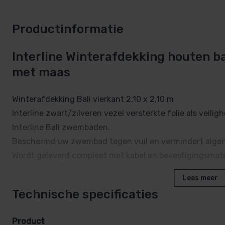
Productinformatie
Interline Winterafdekking houten ba
met maas
Winterafdekking Bali vierkant 2,10 x 2,10 m
Interline zwart/zilveren vezel versterkte folie als veili
Interline Bali zwembaden.
Beschermd uw zwembad tegen vuil en vermindert algen
Wordt geleverd compleet met kabel en bevestigingsmate
Lees meer
Technische specificaties
Product