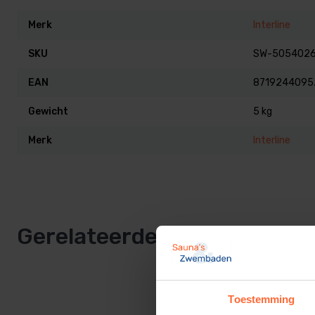
Merk
Interline
SKU
SW-5054026
EAN
8719244095
Gewicht
5 kg
Merk
Interline
Gerelateerde producten
Toestemming