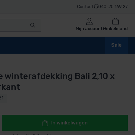
Contact
040-20 169 27
Mijn account
Winkelmand
Sale
e winterafdekking Bali 2,10 x
en
erkant
61
n
In winkelwagen