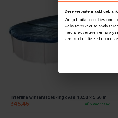
Deze website maakt gebruik
We gebruiken cookies om cont
websiteverkeer te analyseren
media, adverteren en analys
verstrekt of die ze hebben v
Interline winterafdekking ovaal 10.50 x 5.50 m
346,45
Op voorraad