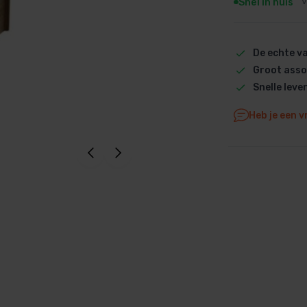
Snel in huis
V
Dolphin M5 Bio onderdelen
Dolphin M500 onderdelen
De echte 
Dolphin M600 onderdelen
Groot asso
Dolphin M700 onderdelen
Snelle leve
Dolphin Poolstyle E10 onderdel
Dolphin S100 onderdelen
Heb je een v
Dolphin S200 onderdelen
Dolphin S300i Bio onderdelen
Dolphin S300i onderdelen
Zenit 10 onderdelen
Zenit 20 onderdelen
Zenit 30 Pro onderdelen
Zenit 60 onderdelen