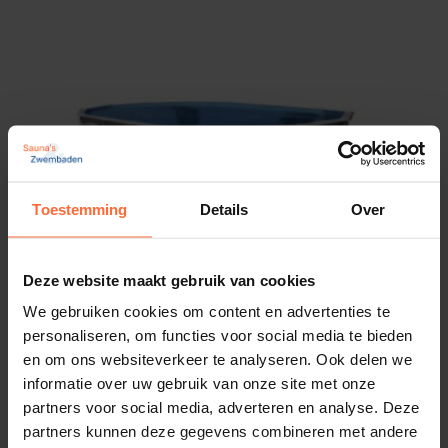
Afmeting hoogte: 132 (cm)
Buitenwand: metalen frame en liner
Inclusief:
skimmer
grondzeil
ladder
Type filter: zandfilter
Versteviging wand met ingebouwde
Toestemming
Details
Over
verstevigingsprofielen
Garantie: voor dit artikel geldt de garantie van
Deze website maakt gebruik van cookies
de fabrikant. Bel onze klantendienst voor meer
info.
We gebruiken cookies om content en advertenties te
Interline stalen zwembad Diana ovaal 610 x 360
personaliseren, om functies voor social media te bieden
Incl. filterset: Ja
Volume: 35000 (l)
en om ons websiteverkeer te analyseren. Ook delen we
Afmeting buitenmaat: 6,10 x 3,60 m
Volume filter: 7.5 (m³/h)
informatie over uw gebruik van onze site met onze
Vorm: Ovaal
De hoeveelheid water dat per uur gefilterd
partners voor social media, adverteren en analyse. Deze
4.303,95
ca. 3–5 werkdagen
wordt: 1 m3 = 1000 liter
partners kunnen deze gegevens combineren met andere