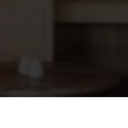
Interline stalen zwembad Diana ovaal
4.799,00
730 x 360