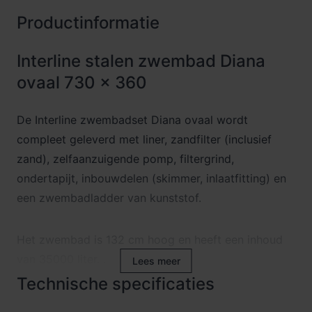
Productinformatie
Interline stalen zwembad Diana
ovaal 730 x 360
De Interline zwembadset Diana ovaal wordt
compleet geleverd met liner, zandfilter (inclusief
zand), zelfaanzuigende pomp, filtergrind,
ondertapijt, inbouwdelen (skimmer, inlaatfitting) en
een zwembadladder van kunststof.
Het zwembad is 132 cm hoog en heeft een inhoud
van 35000 liter. .
Lees meer
De zandfilter heeft een volume van 7.5 m3/u.
Technische specificaties
De hoogwaardige liner of zwembadfolie is 0,50 mm