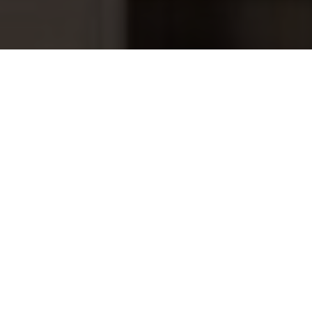
Interline Eco zandfilterset pomp 7,0
291,00
m3/h - set 4,5 m3/h