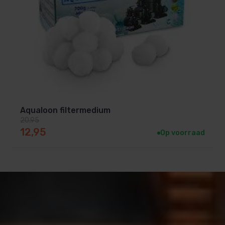
Aqualoon filtermedium
20,95
Oorspronkelijke prijs was: 20,95.
Huidige prijs is: 12,95.
12,95
Op voorraad