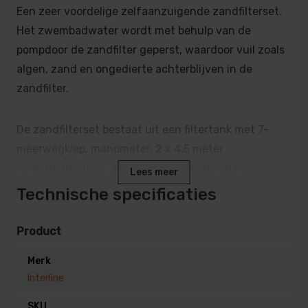
Een zeer voordelige zelfaanzuigende zandfilterset.
Het zwembadwater wordt met behulp van de
pompdoor de zandfilter geperst, waardoor vuil zoals
algen, zand en ongedierte achterblijven in de
zandfilter.
De zandfilterset bestaat uit een filtertank met 7-
meerwegklep, manometer, 2 x 4,5 meter
verbindingsslang, zelfaanzuigende pomp met
Lees meer
voorfilter , voetplaat, 4 slangklemmen. Voorzien van
Technische specificaties
RCD stekker (verplicht in België)
Product
Werkwijze filterklep
Merk
Filtratie:
Interline
Het water wordt aangezogen door de skimmer, gaat
SKU