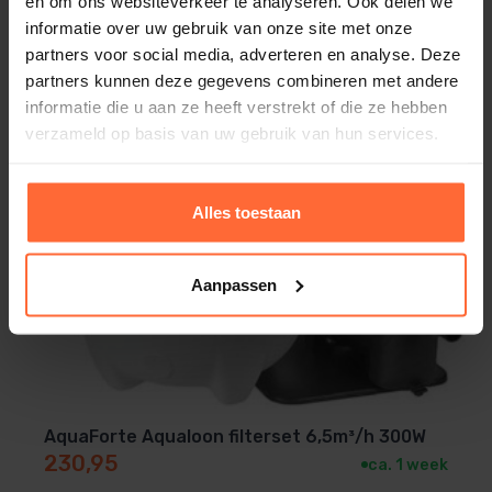
en om ons websiteverkeer te analyseren. Ook delen we
Aantal klemmen
informatie over uw gebruik van onze site met onze
4
partners voor social media, adverteren en analyse. Deze
partners kunnen deze gegevens combineren met andere
Breedte verpakking
informatie die u aan ze heeft verstrekt of die ze hebben
640 mm
verzameld op basis van uw gebruik van hun services.
Capaciteit zandtank
20 kg
Alles toestaan
Capaciteit zwembad (max)
20000 l
Aanpassen
Capaciteit zwembad (min)
12000 l
Diepte verpakking
480 mm
AquaForte Aqualoon filterset 6,5m³/h 300W
Gewicht
230,95
ca. 1 week
15 kg