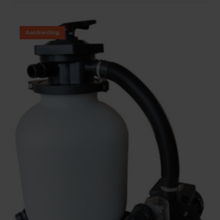
Gewicht verpakking
16 kg
Aanbieding
Hoogte verpakking
640 mm
Ingangsspanning
230
Input connector diameter
3,2 cm
Kleur van het product
Zwart, Wit
Lengte van slang
4,5 m
Materiaal
Metaal, PVC