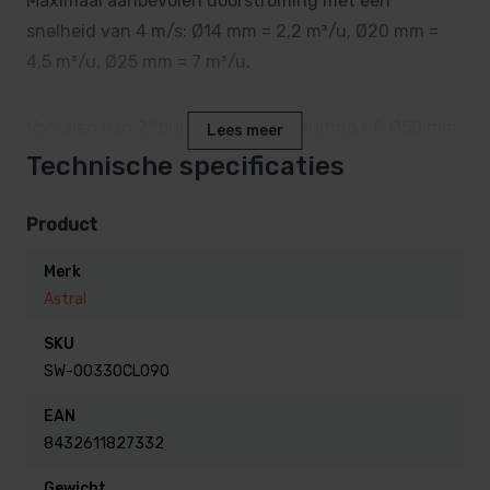
Maximaal aanbevolen doorstroming met een
snelheid van 4 m/s: Ø14 mm = 2,2 m³/u, Ø20 mm =
4,5 m³/u, Ø25 mm = 7 m³/u.
Voorzien van 2″ buitendraad aansluiting of Ø50 mm
Lees meer
lijm verbinding binnenzijde.
Technische specificaties
Geschikt voor folie zwembaden.
Product
Merk
Kleur Beige
Astral
Inclusief pakkingen en schroeven.
SKU
SW-00330CL090
EAN
8432611827332
Gewicht