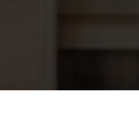
Inspuiter met borgmoer voor prefab
41,95
foliebaden, kleur Beige