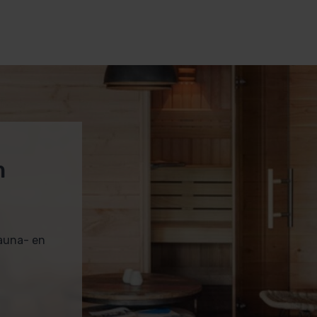
m
sauna- en