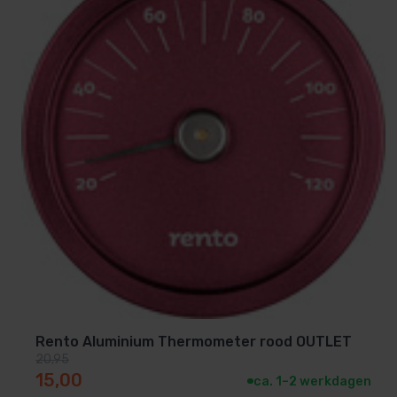
Rento Aluminium Thermometer rood OUTLET
20,95
Oorspronkelijke prijs was: 20,95.
Huidige prijs is: 15,00.
15,00
ca. 1–2 werkdagen