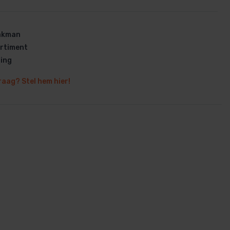
vakman
rtiment
ring
en
raag? Stel hem hier!