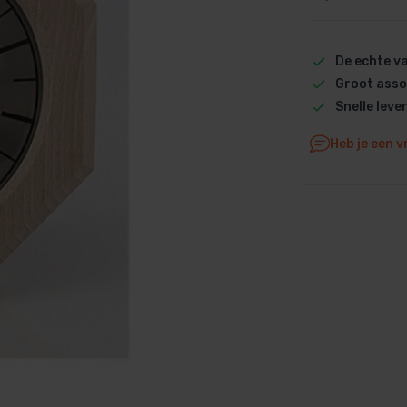
Dolphin M5 Bio onderdelen
Dolphin M500 onderdelen
De echte 
Dolphin M600 onderdelen
Groot asso
Dolphin M700 onderdelen
Snelle leve
Dolphin Poolstyle E10 onderdel
Heb je een v
Dolphin S100 onderdelen
Dolphin S200 onderdelen
Dolphin S300i Bio onderdelen
Dolphin S300i onderdelen
Zenit 10 onderdelen
Zenit 20 onderdelen
Zenit 30 Pro onderdelen
Zenit 60 onderdelen