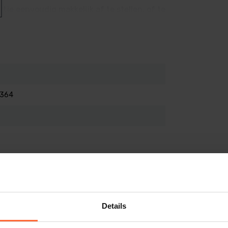
je eenvoudig makkelijk af te stellen, of te
364
Details