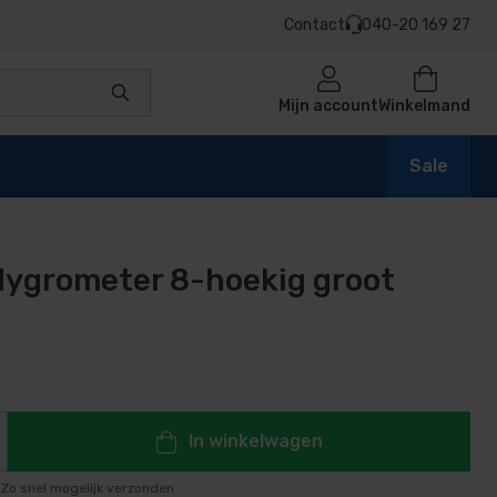
Contact
040-20 169 27
Mijn account
Winkelmand
Sale
ygrometer 8-hoekig groot
en
prijs is: 39,95.
n
In winkelwagen
Zo snel mogelijk verzonden