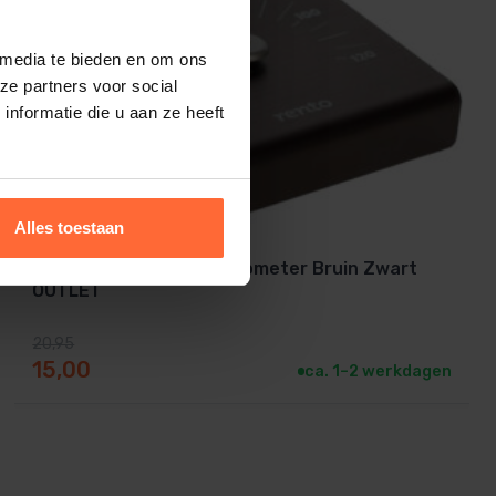
 media te bieden en om ons
ze partners voor social
nformatie die u aan ze heeft
Alles toestaan
Rento Aluminium Thermometer Bruin Zwart
OUTLET
20,95
Oorspronkelijke prijs was: 20,95.
Huidige prijs is: 15,00.
15,00
ca. 1–2 werkdagen