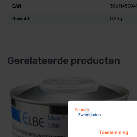
EAN
3661145004
Gewicht
0,2 kg
Gerelateerde producten
Toestemming