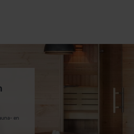
m
sauna- en