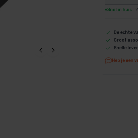
Dolphin M5 Bio onderdelen
Snel in huis
V
Dolphin M500 onderdelen
Dolphin M600 onderdelen
De echte 
Dolphin M700 onderdelen
Groot asso
Dolphin Poolstyle E10 onderdel
Snelle leve
Dolphin S100 onderdelen
Dolphin S200 onderdelen
Heb je een v
Dolphin S300i Bio onderdelen
Dolphin S300i onderdelen
Zenit 10 onderdelen
Zenit 20 onderdelen
Zenit 30 Pro onderdelen
Zenit 60 onderdelen