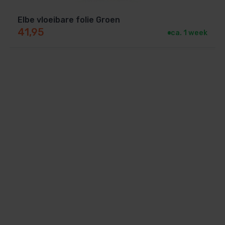
Elbe vloeibare folie Groen
41,95
ca. 1 week