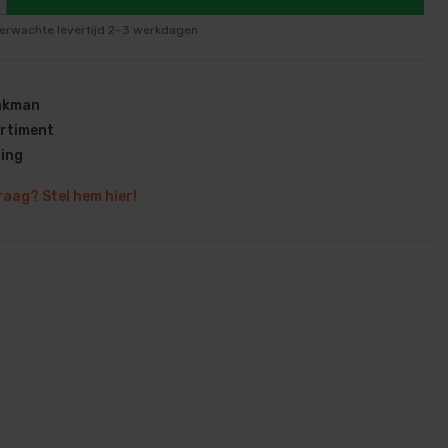
erwachte levertijd 2–3 werkdagen
vakman
rtiment
en
ring
raag? Stel hem hier!