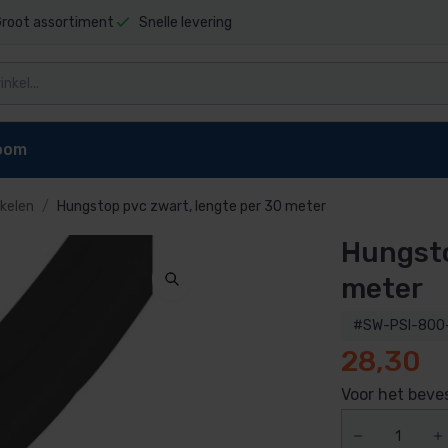
root assortiment
Snelle levering
oom
kelen
Hungstop pvc zwart, lengte per 30 meter
Hungsto
niging
Zwembad stofzuigers
Zwembadrobot onderdel
t sauna
Elektrische stofzuiger
Dolphin E10 onderdelen
meter
pen
reiniger
Dolphin E20 onderdelen
#SW-PSI-800
Dolphin Explorer onderdelen
28,30
g zwembad
Dolphin Explorer Plus onderdele
ls
Dolphin F40 onderdelen
Voor het beves
 zwembad
Dolphin M200 onderdelen
Dolphin M400 onderdelen