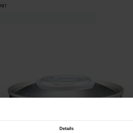
987
Details