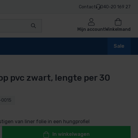
Contact
040-20 169 27
Mijn account
Winkelmand
Sale
p pvc zwart, lengte per 30
en
-0015
n
tigen van liner folie in een hungprofiel
In winkelwagen