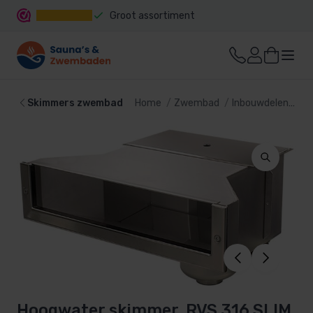
Groot assortiment
Snelle levering
Skimmers zwembad
Home
Zwembad
Inbouwdelen
Sk
Hoogwater skimmer, RVS 316 SLIM