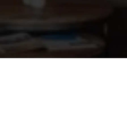
Hoogwater skimmer, RVS 316 SLIM
1.627,45
500mm
Informatie op maat? Kom
naar onze showroom!
Onze vakmensen en monteurs helpen je bij al
je sauna- en zwembadvragen.