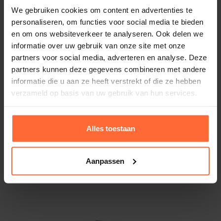
We gebruiken cookies om content en advertenties te
Onze RVS 316 Hoogwater Skimmer van Astral is
Merk
personaliseren, om functies voor social media te bieden
Astral
ook zeer eenvoudig te installeren en te
en om ons websiteverkeer te analyseren. Ook delen we
Downloads
onderhouden. Met de duidelijke instructies en
informatie over uw gebruik van onze site met onze
het gemakkelijk te gebruiken ontwerp, kunt u
partners voor social media, adverteren en analyse. Deze
partners kunnen deze gegevens combineren met andere
snel genieten van schoon en helder
73501
informatie die u aan ze heeft verstrekt of die ze hebben
PDF (40 KB)
zwembadwater. Bovendien is het gemakkelijk te
verzameld op basis van uw gebruik van hun services.
reinigen en te onderhouden, wat betekent dat u
3096_a758935d-50b6-4291-b30d-
0bdcd0ff0fc9
zich geen zorgen hoeft te maken over
PDF (89 KB)
ingewikkelde onderhoudsprocedures.
Alles toestaan
Koop nu de RVS 316 Hoogwater Skimmer van
Aanpassen
Astral voor uw zwembad en geniet van schoon
Alternatieven
en helder zwembadwater. Bestel vandaag nog
en profiteer van onze snelle levering en
uitstekende klantenservice. Heeft u vragen of