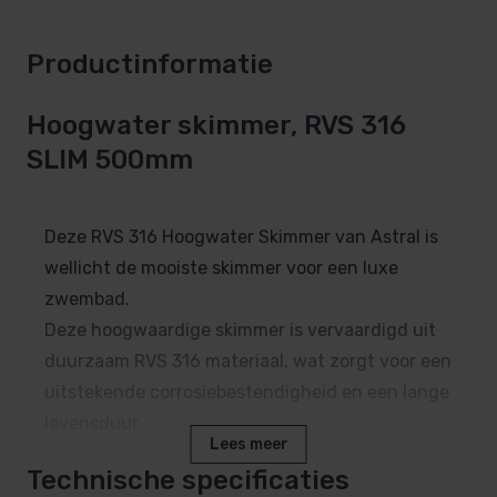
Productinformatie
Hoogwater skimmer, RVS 316
SLIM 500mm
Deze RVS 316 Hoogwater Skimmer van Astral is
wellicht de mooiste skimmer voor een luxe
zwembad.
Deze hoogwaardige skimmer is vervaardigd uit
duurzaam RVS 316 materiaal, wat zorgt voor een
uitstekende corrosiebestendigheid en een lange
levensduur.
Lees meer
Technische specificaties
Onze RVS 316 Hoogwater Skimmer van Astral is