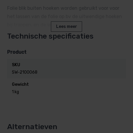
Folie blik buiten hoeken worden gebruikt voor voor
het lassen van de folie op bv de uitwendige hoeken
bij trappen, en de wanden
Lees meer
Technische specificaties
Afmeting 70 x 30 x 2000 mm.
Product
Let op er is een toeslag voor lengte transport van
SKU
toepassing, bij afhalen uiteraard niet!
SW-2100068
Gewicht
1 kg
Alternatieven