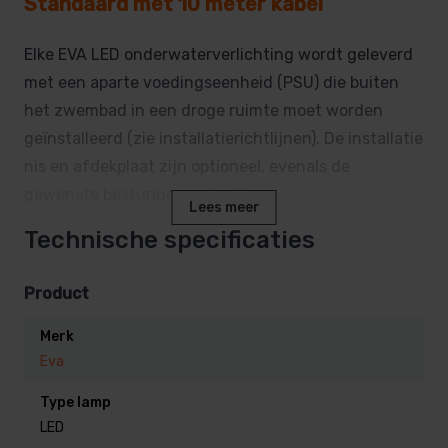
Standaard met 10 meter kabel
Elke EVA LED onderwaterverlichting wordt geleverd
met een aparte voedingseenheid (PSU) die buiten
het zwembad in een droge ruimte moet worden
geïnstalleerd (zie installatierichtlijnen). De installatie
nis en afdekplaat zijn optioneel, evenals de
gewenste besturingseenheid.
Lees meer
Technische specificaties
De EVA SubAqua-serie is gebaseerd op het ontwerp
van onze bekende A-serie onderwaterlampen.
Product
Alle bestaande accessoires voor de A-serie (en ook
Merk
de RX-serie) zijn compatibel met de nieuwe EVA
Eva
SubAqua-serie.
Type lamp
Watergekoeld
LED