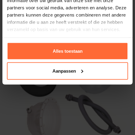
informatie over uw gebruik van onze site met onze
partners voor social media, adverteren en analyse. Deze
Dit is een driverfunctionaliteit die ervoor zorgt dat
Astral inbouwnis Lumiplus lampen (prefab –
partners kunnen deze gegevens combineren met andere
de output van LED onderwaterverlichting
folie)
informatie die u aan ze heeft verstrekt of die ze hebben
gedurende de gehele levensduur gelijk blijft.
73,45
Op voorraad
verzameld op basis van uw gebruik van hun services.
Samen met ATS zorgt CLO voor een optimaal gebruik
van de beschikbare LED output.
Alles toestaan
Aanpassen