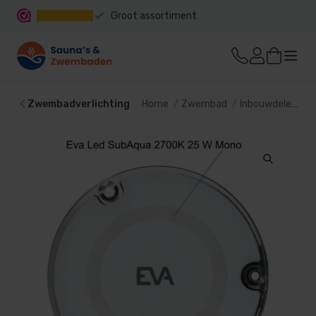
Groot assortiment
Snelle levering
Zwembadverlichting
Home
Zwembad
Inbouwdelen
Z