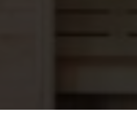
Duravision PL-REM-60Link Driver met
199,95
60Va trafo