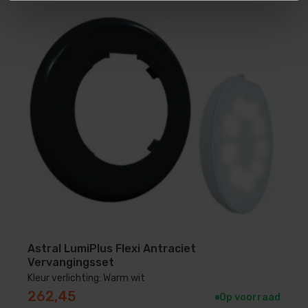
Niet geschikt voor lichtinstallaties met een
totaalvermogen boven 60VA.
Technische specificaties
Afmetingen: 150 × 157 × 51 mm
Beschermingsklasse: IP54
Bediening: draadloze afstandsbediening
Astral LumiPlus Flexi Antraciet
Vervangingsset
Frequentie afstandsbediening: 433 MHz
Kleur verlichting: Warm wit
262,45
Op voorraad