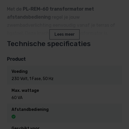
Met de
PL-REM-60 transformator met
afstandsbediening
regel je jouw
zwembadverlichting eenvoudig vanaf je terras of
ligstoel. Deze krachtige 60VA transformator is
Lees meer
speciaal ontworpen voor 12V LED-
Technische specificaties
zwembadverlichting, zoals
Duravision Moonlight
en
Spectra DVS
, en combineert veiligheid,
Product
gebruiksgemak en flexibiliteit in één compacte unit.
Voeding
230 Volt, 1 Fase, 50 Hz
Max. wattage
Product omschrijving
60 VA
De
PL-REM-60 transformator met
Afstandbediening
afstandsbediening
is speciaal ontwikkeld voor
zwembadbezitters die hun verlichting eenvoudig en
Geschikt voor