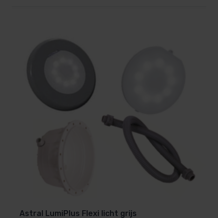
Voor wie is deze transformator
geschikt?
De PL-REM-60 is ideaal voor zwembadbezitters die
hun
zwembadverlichting draadloos willen
bedienen
zonder ingewikkelde installaties.
Perfect voor standaard LED-verlichting en
sfeerverlichting rond het zwembad.
Waarom kiezen voor de PL-REM-
60?
Veilig laagspanningssysteem (12V)
Astral LumiPlus Flexi licht grijs