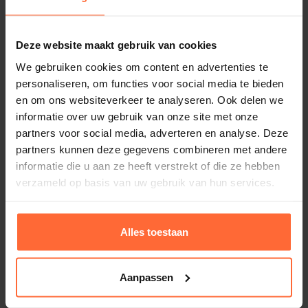
✔️ Compatibel met Duravision Moonlight & Spectra
DVS LED-verlichting
Deze website maakt gebruik van cookies
We gebruiken cookies om content en advertenties te
personaliseren, om functies voor social media te bieden
Toepassing & montage
en om ons websiteverkeer te analyseren. Ook delen we
informatie over uw gebruik van onze site met onze
partners voor social media, adverteren en analyse. Deze
Dit product is geschikt voor:
partners kunnen deze gegevens combineren met andere
informatie die u aan ze heeft verstrekt of die ze hebben
Particuliere zwembaden
verzameld op basis van uw gebruik van hun services.
12V LED-zwembadverlichting
Alles toestaan
2 x LumiPlus Flexi Plug & Play RGB Set +
Afstandsbediening
Buitenmontage bij technische ruimte of
Kleur verlichting: RGB
Aanpassen
679,95
zwembad
Op voorraad