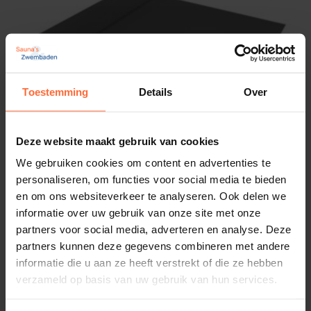
Toestemming
Details
Over
Deze website maakt gebruik van cookies
We gebruiken cookies om content en advertenties te
personaliseren, om functies voor social media te bieden
en om ons websiteverkeer te analyseren. Ook delen we
Astralpool Uni Plus zwembadfolie donkergrijs
informatie over uw gebruik van onze site met onze
165cm
partners voor social media, adverteren en analyse. Deze
703,45
Op voorraad
partners kunnen deze gegevens combineren met andere
informatie die u aan ze heeft verstrekt of die ze hebben
verzameld op basis van uw gebruik van hun services.