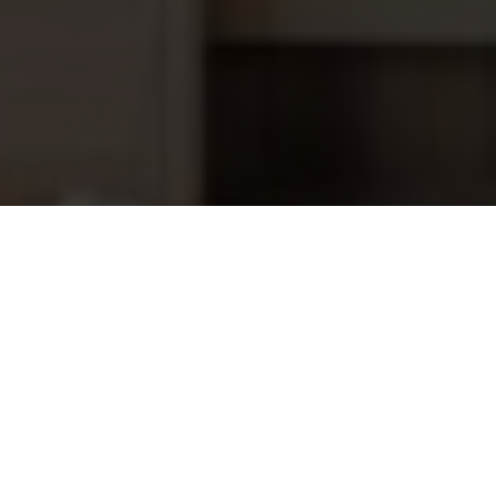
doseerslang t.b.v. de Mr. Pure
32,95