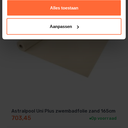
Alles toestaan
Aanpassen
Astralpool Uni Plus zwembadfolie zand 165cm
703,45
Op voorraad