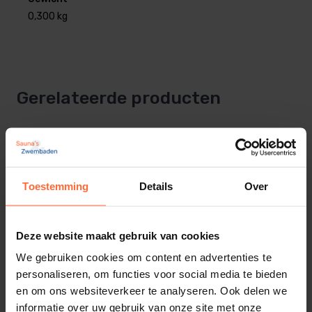
85142
.
0,300 kg
Zonder dopjes geleverd
Gerelateerde producten
Toestemming
Details
Over
Deze website maakt gebruik van cookies
Deur greep donkerbruin, thermisch hout,
buitenzijde
We gebruiken cookies om content en advertenties te
36,70
Op voorraad
personaliseren, om functies voor social media te bieden
en om ons websiteverkeer te analyseren. Ook delen we
informatie over uw gebruik van onze site met onze