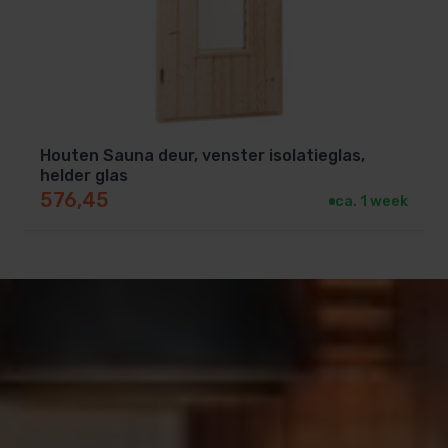
Houten Sauna deur, venster isolatieglas,
helder glas
576,45
ca. 1 week