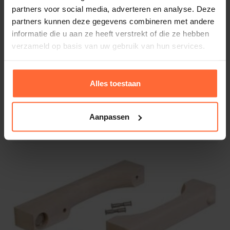
partners voor social media, adverteren en analyse. Deze
partners kunnen deze gegevens combineren met andere
informatie die u aan ze heeft verstrekt of die ze hebben
verzameld op basis van uw gebruik van hun services.
Alles toestaan
Deur greep saunadeur rechthoekig,
thermisch hout, glasdeur
Aanpassen
47,20
Op voorraad