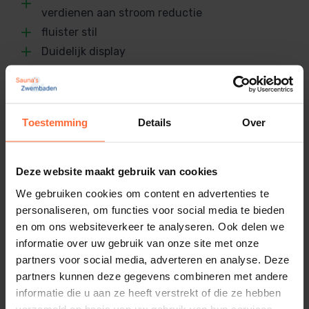
(bijvoorbeeld tussen de 10 en 12 m³/uur). Dit is
verdienen aan stroom reductie
voldoende bij zwembaden zonder golvende
SKU
fluister stil
weerstanden. Echter wanneer je het debiet instelt,
SW-RK441
Duidelijk display
de pompcapaciteit, wordt de snelheid aangepast om
EAN
Op vele zwembad besturing aan te sluiten, ook
de ingestelde pompcapaciteit aan te houden. Dit
8059893100108
als stand-alone
raden we aan bij zwembaden met golvende
Met skimmer functie
Gewicht
weerstanden; denk aan water dat naar het dak
Toestemming
Details
Over
Water gekoeld, daardoor ruimte besparend
18,5 kg
(zonnecollectoren) wordt gepompt en weer naar
Geen stekker en kabel meegeleverd
beneden gaat.
Afmetingen
Deze website maakt gebruik van cookies
55 × 30 × 31,6 cm
We gebruiken cookies om content en advertenties te
Bediening: Display met ingebouwde
Merk
personaliseren, om functies voor social media te bieden
timer of extern stuurbaar
DAB
Alternatieven
en om ons websiteverkeer te analyseren. Ook delen we
informatie over uw gebruik van onze site met onze
Deze pomp heeft een display, waarop je 8
partners voor social media, adverteren en analyse. Deze
verschillende standen in kunt stellen. Zo kun je voor
partners kunnen deze gegevens combineren met andere
iedere situatie een stand instellen (denk aan een
informatie die u aan ze heeft verstrekt of die ze hebben
verzameld op basis van uw gebruik van hun services.