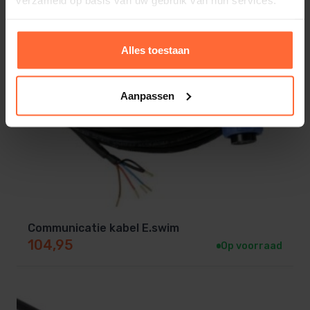
nacht- of zwemstand). Deze standen kun je geheel
automatisch over laten schakelen met behulp van de
ingebouwde timer. Heb je een externe
Alles toestaan
besturingskast? Dan is de DAB E-Swim 150 M daar
ook op aan te sluiten, ongeacht het merk of model
Aanpassen
van de besturingskast.
DAB E-Swim 150 M zwembadpomp
aansluiten
Afmetingen zwembadpomp: 55 x 30 x 31,6 cm (l
x b x h)
Communicatie kabel E.swim
Aansluitingen (leidingwerk): 2″, geen
104,95
Op voorraad
koppelingen meegeleverd
Spanning: 230V (wisselstroom)
Stekker meegeleverd: Nee