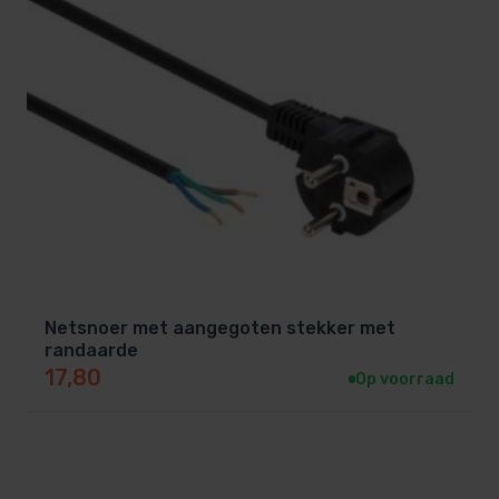
Er worden standaard geen koppelingen met de pomp
meegeleverd. Neem daarom de diameter van je
leidingwerk en bestel twee 2″ koppelingen bij voor de
aanzuig- en perskant (naar 50mm of naar 63mm;
afhankelijk van je leidingwerk). Wij raden daarnaast
aan een stekker bij te bestellen om de pomp veilig
van stroom te voorzien.
Netsnoer met aangegoten stekker met
randaarde
17,80
Op voorraad