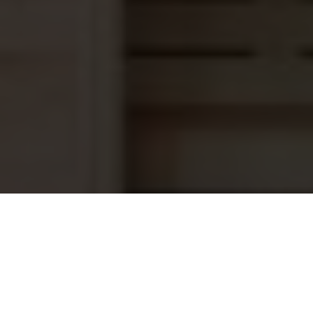
DAB E-Swim 150 M Zwembadpomp
1.889,95