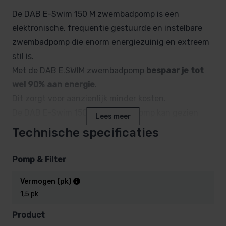
De DAB E-Swim 150 M zwembadpomp is een
elektronische, frequentie gestuurde en instelbare
zwembadpomp die enorm energiezuinig en extreem
stil is.
Met de DAB E.SWIM zwembadpomp
bespaar je tot
wel 90% aan energie
.
Dit zorgt voor aanzienlijk minder kosten.
De DAB E-Swim 150 M zwembadpomp kan gezien
Lees meer
worden als investering in het terugdringen van je
Technische specificaties
energieverbruik.
Met deze instelbare pomp laat je jouw gehele
Pomp & Filter
zwembadsysteem veel efficiënter werken dan
Vermogen (pk)
traditionele zwembadpompen.
1,5 pk
Wat ook uniek is aan deze compacte pomp, is dat de
motor automatisch koelt.
Product
Hierdoor kun je de pomp ook installeren in kleinere