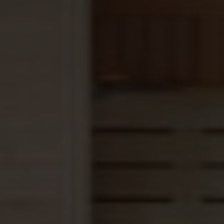
Scheurweerstand van de PUR binding volgens ISO
34/1 in N/mm
>= 55
Trekweerstand van de PUR binding volgens ISO 527
in N
(gemeten op een staal met lengte 25 mm,
snelheid 50 mm / min)
>= 150
Lineaire uitzettingscoëfficiënt volgens DIN
53752 in 1/°K
±.0,8*10-4
Kunstmatige veroudering Xenotest 1200, cyclus
102: 18min, 4000u volgens ISO 4892
Grijs schaal > niveau 3
Gewicht per m² in kg