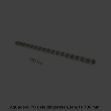
verbinding in plaats van een traditionele scharnier
met open kamers.
Vuil en algen kunnen dus niet achterblijven in holle
kamers, en het gladde oppervlak voorkomt dat algen
zich vastzetten.
Dit geeft ook het voordeel van eenvoudiger
onderhoud en reiniging van het rolluik: bij de opstart
van het seizoen mag het rolluik zelfs gereinigd
worden met een hogedrukreinig
®
De Covrex
Classic rolluiken zijn conform aan de
Franse veiligheidsnormen NF P 90308 versie 2006,
de strengste normen in de markt. Ze bieden een
uitstekende weerstand tegen weersinvloeden en
UV-stralen, waardoor u van een lang zwemseizoen
kan genieten.
Aquadeck PC geleidingsrollen, lengte 700 mm