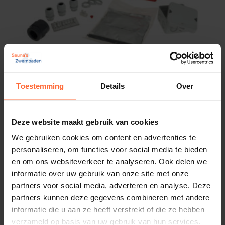
®
Covrex
Classic:
Hagelbestendig
De uitgevoerde onderzoeken gedurende meer dan 5
Toestemming
Details
Over
jaar, hebben geleid tot een technologie die het hele
jaar weerbestendigheid biedt.
Aquadeck aangietset buismotor
In tegenstelling tot traditionele lamel afdekking ,
64,95
Op voorraad
Deze website maakt gebruik van cookies
vaak beschadigd door vorst, hagel en storm, zijn
We gebruiken cookies om content en advertenties te
®
Covrex
rolluiken volledig weerbestendig en
personaliseren, om functies voor social media te bieden
hiervoor wordt ook garantie gegeven.
en om ons websiteverkeer te analyseren. Ook delen we
informatie over uw gebruik van onze site met onze
partners voor social media, adverteren en analyse. Deze
Bovendien, dankzij de gebruikte materialen, kunnen
partners kunnen deze gegevens combineren met andere
®
de
Covrex
rolluiken de meest extreme
informatie die u aan ze heeft verstrekt of die ze hebben
temperaturen in winter weerstaan
​​en
verzameld op basis van uw gebruik van hun services.