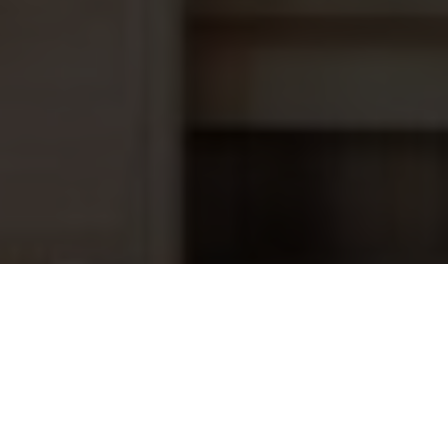
± 7.0
Soortelijk gewicht in kg/m²
± 4,4
Covrex hemels blauw lamellen
166,95