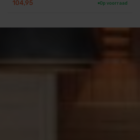
104,95
Onze jarenlange ervaring en testen
Op voorraad
op treksterkte, hagelbestendigheid,
en
buigentesten
uitgevoerd in het laboratorium
laten ons toe om u garanties tegen versnelde
veroudering te bieden.
3 essentiële en exclusieve garanties :
®
5 jaar garantie
op de Covrex
Classic lamellen,
de langste garantie op de markt voor zwembad
afdekkingen.
®
Covrex
Classic: Technische
eigenschappen
RAU-PVC 1700 (PVC-UE) – RAU-PVC 1406
(PVC-U) – RAU-PUR 2720 (Polyurethaan)