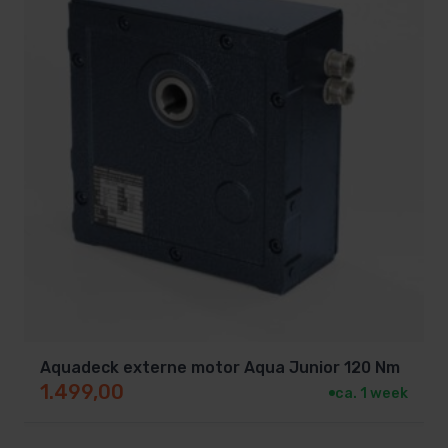
vinden.
®
Covrex
Classic: Anti-algen
De volle Covrex® Classic
Aquadeck externe motor Aqua Junior 120 Nm
1.499,00
ca. 1 week
lamellen zijn gecoëxtrudeerd met een flexibele