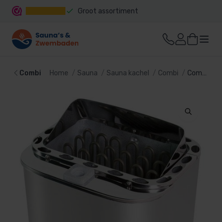
Groot assortiment
Snelle levering
Combi
Home
Sauna
Sauna kachel
Combi
Combi saunaoven Nordex Next 6kW