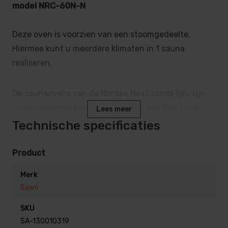
model NRC-60N-N
Deze oven is voorzien van een stoomgedeelte.
Hiermee kunt u meerdere klimaten in 1 sauna
realiseren.
De saunaovens van de Nordex Next combi lijn, zijn
uitgevoerd met een binnenmantel van RVS staal.
Lees meer
De buitenmantel, bovenrand, zijn uitgevoerd in
Technische specificaties
vuurverzinkt staal.
Het reflectieschild is van verchroomd staal.
Product
Merk
Voor sauna’s van 5-9 M³ inhoud
Sawo
Aansluitwaarde: 400Volt
SKU
Afm: 410 x 370 x 575 mm
SA-130010319